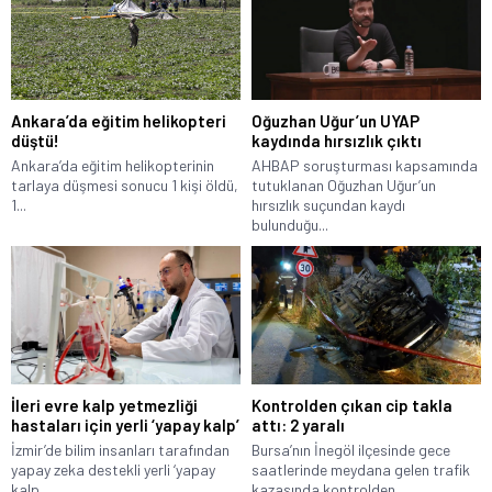
Ankara’da eğitim helikopteri
Oğuzhan Uğur’un UYAP
düştü!
kaydında hırsızlık çıktı
Ankara’da eğitim helikopterinin
AHBAP soruşturması kapsamında
tarlaya düşmesi sonucu 1 kişi öldü,
tutuklanan Oğuzhan Uğur’un
1...
hırsızlık suçundan kaydı
bulunduğu...
İleri evre kalp yetmezliği
Kontrolden çıkan cip takla
hastaları için yerli ‘yapay kalp’
attı: 2 yaralı
İzmir’de bilim insanları tarafından
Bursa’nın İnegöl ilçesinde gece
yapay zeka destekli yerli ‘yapay
saatlerinde meydana gelen trafik
kalp...
kazasında kontrolden...