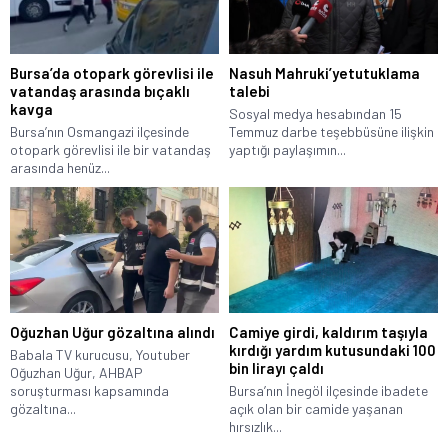
Bursa’da otopark görevlisi ile
Nasuh Mahruki’yetutuklama
vatandaş arasında bıçaklı
talebi
kavga
Sosyal medya hesabından 15
Bursa’nın Osmangazi ilçesinde
Temmuz darbe teşebbüsüne ilişkin
otopark görevlisi ile bir vatandaş
yaptığı paylaşımın...
arasında henüz...
Oğuzhan Uğur gözaltına alındı
Camiye girdi, kaldırım taşıyla
kırdığı yardım kutusundaki 100
Babala TV kurucusu, Youtuber
bin lirayı çaldı
Oğuzhan Uğur, AHBAP
soruşturması kapsamında
Bursa’nın İnegöl ilçesinde ibadete
gözaltına...
açık olan bir camide yaşanan
hırsızlık...