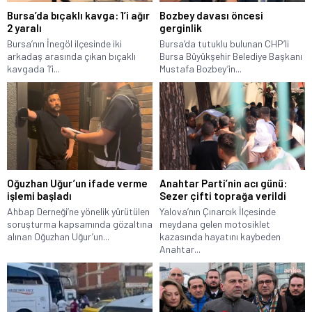
Bursa’da bıçaklı kavga: 1’i ağır
Bozbey davası öncesi
2 yaralı
gerginlik
Bursa’nın İnegöl ilçesinde iki
Bursa’da tutuklu bulunan CHP’li
arkadaş arasında çıkan bıçaklı
Bursa Büyükşehir Belediye Başkanı
kavgada 1’i...
Mustafa Bozbey’in...
Oğuzhan Uğur’un ifade verme
Anahtar Parti’nin acı günü:
işlemi başladı
Sezer çifti toprağa verildi
Ahbap Derneği’ne yönelik yürütülen
Yalova’nın Çınarcık İlçesinde
soruşturma kapsamında gözaltına
meydana gelen motosiklet
alınan Oğuzhan Uğur’un...
kazasında hayatını kaybeden
Anahtar...