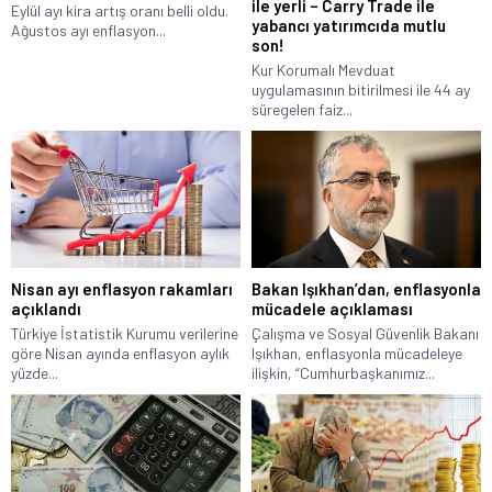
ile yerli – Carry Trade ile
Eylül ayı kira artış oranı belli oldu.
yabancı yatırımcıda mutlu
Ağustos ayı enflasyon...
son!
Kur Korumalı Mevduat
uygulamasının bitirilmesi ile 44 ay
süregelen faiz...
Nisan ayı enflasyon rakamları
Bakan Işıkhan’dan, enflasyonla
açıklandı
mücadele açıklaması
Türkiye İstatistik Kurumu verilerine
Çalışma ve Sosyal Güvenlik Bakanı
göre Nisan ayında enflasyon aylık
Işıkhan, enflasyonla mücadeleye
yüzde...
ilişkin, “Cumhurbaşkanımız...