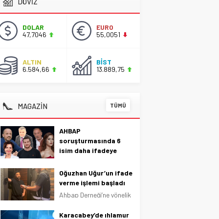
DÖVİZ
DOLAR
EURO
47,7046
55,0051
ALTIN
BİST
6.584,66
13.889,75
MAGAZİN
TÜMÜ
AHBAP
soruşturmasında 6
isim daha ifadeye
çağrıldı
AHBAP Derneği’ne
Oğuzhan Uğur’un ifade
yönelik soruşturma
verme işlemi başladı
devam ediyor. Bu
Ahbap Derneği’ne yönelik
kapsamda 6 isim daha
yürütülen soruşturma
ifadeye çağrıldı. AHBAP
kapsamında gözaltına
Karacabey’de ıhlamur