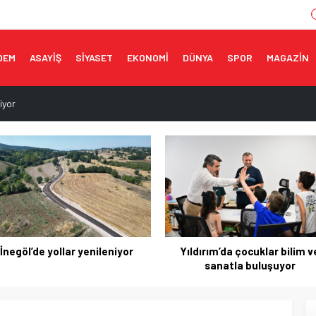
DEM
ASAYİŞ
SİYASET
EKONOMİ
DÜNYA
SPOR
MAGAZİN
iyor
ilim ve sanatla buluşuyor
rine çıkıyor
orumak, üretim gücünü korumaktır
m buluşması
Yıldırım’da çocuklar bilim ve
İnegöl’ün lezzetleri vitrine çık
sanatla buluşuyor