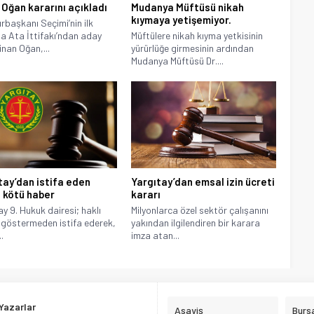
 Oğan kararını açıkladı
Mudanya Müftüsü nikah
kıymaya yetişemiyor.
başkanı Seçimi’nin ilk
a Ata İttifakı’ndan aday
Müftülere nikah kıyma yetkisinin
inan Oğan,...
yürürlüğe girmesinin ardından
Mudanya Müftüsü Dr....
tay’dan istifa eden
Yargıtay’dan emsal izin ücreti
e kötü haber
kararı
ay 9. Hukuk dairesi; haklı
Milyonlarca özel sektör çalışanını
göstermeden istifa ederek,
yakından ilgilendiren bir karara
.
imza atan...
Yazarlar
Asayiş
Burs