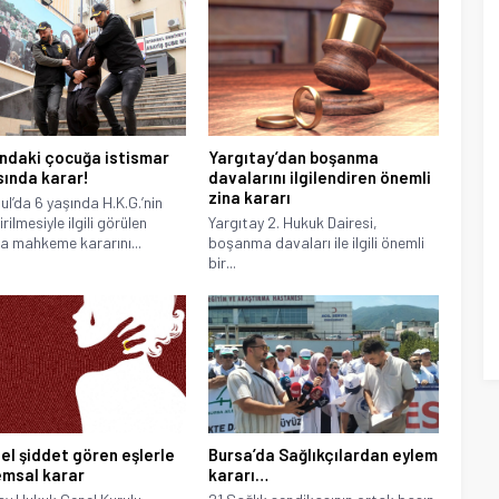
ındaki çocuğa istismar
Yargıtay’dan boşanma
ında karar!
davalarını ilgilendiren önemli
zina kararı
ul’da 6 yaşında H.K.G.’nin
rilmesiyle ilgili görülen
Yargıtay 2. Hukuk Dairesi,
 mahkeme kararını...
boşanma davaları ile ilgili önemli
bir...
sel şiddet gören eşlerle
Bursa’da Sağlıkçılardan eylem
 emsal karar
kararı…