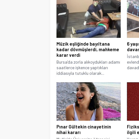
Müzik eşliğinde bayıltana
6 yaş
kadar dövmüşlerdi, mahkeme
davas
karar verdi
İstanb
Bursa’da zorla alıkoydukları adamı
evlendi
saatlerce işkence yaptıkları
davada
iddiasıyla tutuklu olarak...
Pınar Gültekin cinayetinin
Fizik
nihai kararı
ilgili