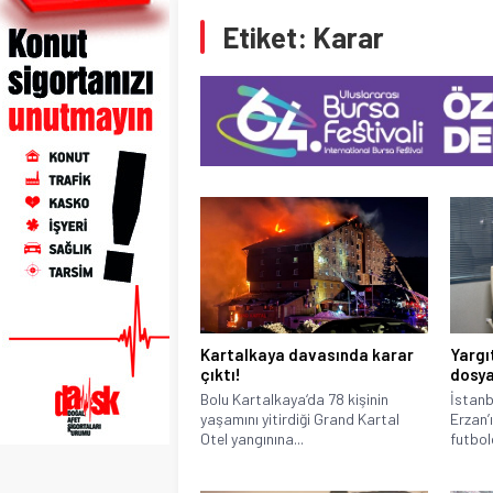
Etiket:
Karar
Kartalkaya davasında karar
Yargı
çıktı!
dosya
Bolu Kartalkaya‘da 78 kişinin
İstanb
yaşamını yitirdiği Grand Kartal
Erzan’
Otel yangınına...
futbolc