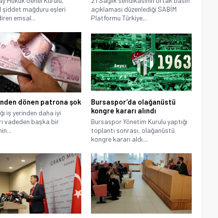
ay Hukuk Genel Kurulu,
21 Sağlık sendikasının ortak basın
el şiddet mağduru eşleri
açıklaması düzenlediği SABİM
diren emsal...
Platformu Türkiye...
nden dönen patrona şok
Bursaspor’da olağanüstü
kongre kararı alındı
ğı iş yerinden daha iyi
rı vadeden başka bir
Bursaspor Yönetim Kurulu yaptığı
in...
toplantı sonrası, olağanüstü
kongre kararı aldı....