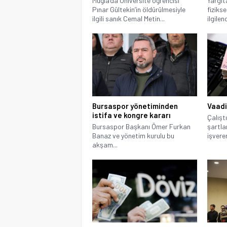
Muğla’da Üniversite öğrencisi
Yargıt
Pınar Gültekin’in öldürülmesiyle
fiziks
ilgili sanık Cemal Metin...
ilgilen
Bursaspor yönetiminden
Vaadi
istifa ve kongre kararı
Çalıştı
Bursaspor Başkanı Ömer Furkan
şartla
Banaz ve yönetim kurulu bu
işveren
akşam...