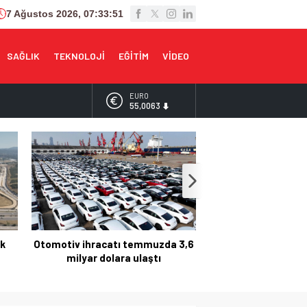
7 Ağustos 2026, 07:33:52
SAĞLIK
TEKNOLOJİ
EĞİTİM
VİDEO
EURO
55,0063
ALTIN
6.543,59
BİST
13.798,82
DOLAR
47,7010
acatı temmuzda 3,6
Bursa’da orman yangını!
dolara ulaştı