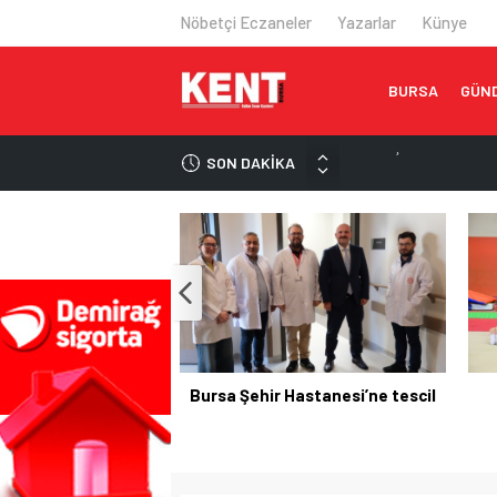
Nöbetçi Eczaneler
Yazarlar
Künye
BURSA
GÜN
SON DAKİKA
Yıldırım’da çocuklar s
Şehir Hastanesi’nde o
Otomotiv ihracatı tem
Bursa’da orman yangın
Bursa Şehir Hastanesi’
Bursa Şehir Hastanesi’ne tescil
Yıldırım’da çocuklar 
buluşuyor