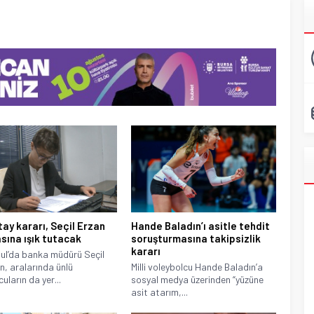
tay kararı, Seçil Erzan
Hande Baladın’ı asitle tehdit
sına ışık tutacak
soruşturmasına takipsizlik
kararı
ul’da banka müdürü Seçil
ın, aralarında ünlü
Milli voleybolcu Hande Baladın’a
uların da yer...
sosyal medya üzerinden “yüzüne
asit atarım,...