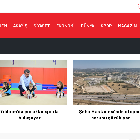
DEM
ASAYİŞ
SİYASET
EKONOMİ
DÜNYA
SPOR
MAGAZİN
porla buluşuyor
topark sorunu çözülüyor
muzda 3,6 milyar dolara ulaştı
ı!
ne tescil
sporla
Şehir Hastanesi’nde otopark
Otomotiv ihr
sorunu çözülüyor
milyar 