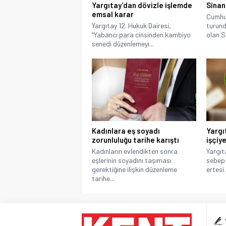
Yargıtay’dan dövizle işlemde
Sinan
emsal karar
Cumhur
Yargıtay 12. Hukuk Dairesi,
turund
“Yabancı para cinsinden kambiyo
olan S
senedi düzenlemeyi...
Kadınlara eş soyadı
Yargı
zorunluluğu tarihe karıştı
işçiy
Kadınların evlendikten sonra
Yargıt
eşlerinin soyadını taşıması
sebep 
gerektiğine ilişkin düzenleme
ertesi..
tarihe...