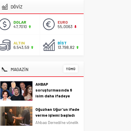
DÖVİZ
DOLAR
EURO
47,7010
55,0063
ALTIN
BİST
6.543,59
13.798,82
MAGAZİN
TÜMÜ
AHBAP
soruşturmasında 6
isim daha ifadeye
çağrıldı
AHBAP Derneği’ne
Oğuzhan Uğur’un ifade
yönelik soruşturma
verme işlemi başladı
devam ediyor. Bu
Ahbap Derneği’ne yönelik
kapsamda 6 isim daha
yürütülen soruşturma