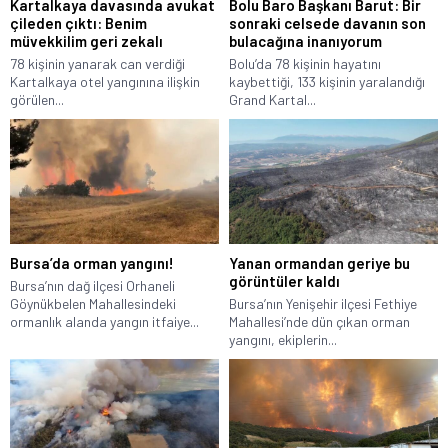
Kartalkaya davasında avukat
Bolu Baro Başkanı Barut: Bir
çileden çıktı: Benim
sonraki celsede davanın son
müvekkilim geri zekalı
bulacağına inanıyorum
78 kişinin yanarak can verdiği
Bolu’da 78 kişinin hayatını
Kartalkaya otel yangınına ilişkin
kaybettiği, 133 kişinin yaralandığı
görülen...
Grand Kartal...
Bursa’da orman yangını!
Yanan ormandan geriye bu
görüntüler kaldı
Bursa’nın dağ ilçesi Orhaneli
Göynükbelen Mahallesindeki
Bursa’nın Yenişehir ilçesi Fethiye
ormanlık alanda yangın itfaiye...
Mahallesi’nde dün çıkan orman
yangını, ekiplerin...