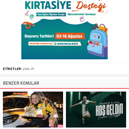
ETİKETLER:
pfdk
,
tff
BENZER KONULAR