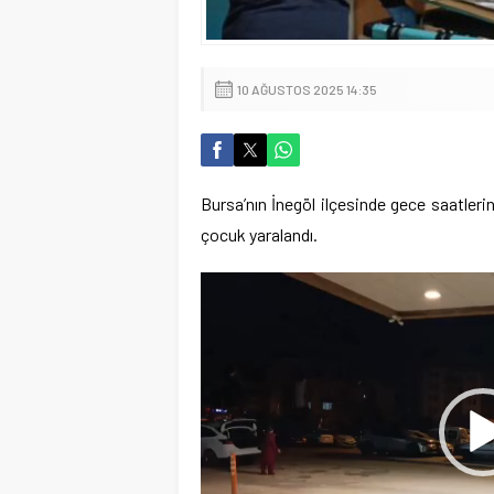
10 AĞUSTOS 2025 14:35
Bursa’nın İnegöl ilçesinde gece saatler
çocuk yaralandı.
Video
oynatıcı