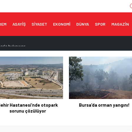
DEM
ASAYİŞ
SİYASET
EKONOMİ
DÜNYA
SPOR
MAGAZİN
porla buluşuyor
topark sorunu çözülüyor
muzda 3,6 milyar dolara ulaştı
ı!
ne tescil
Bursa’da orman yangını!
Başkan Aydın: İmkanlar
doğrultusunda eksiklikleri
gidermeye çalışıyoruz