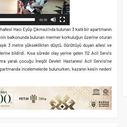
00:30
hallesi Hacı Eyüp Çıkmazı’nda bulunan 3 katlı bir apartmanın
evinin balkonunda bulunan mermer korkuluğun üzerine oturan
aşık 3 metre yükseklikten düştü. Gürültüyü duyan ailesi ve
rine bildirdi. Kısa sürede olay yerine gelen 112 Acil Servis
onra yaralı çocuğu İnegöl Devlet Hastanesi Acil Servisi’ne
ğı apartmanda incelemelerde bulunurken, kazanın kesin nedeni