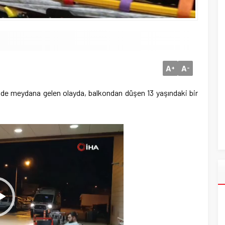
A
A
+
-
inde meydana gelen olayda, balkondan düşen 13 yaşındaki bir