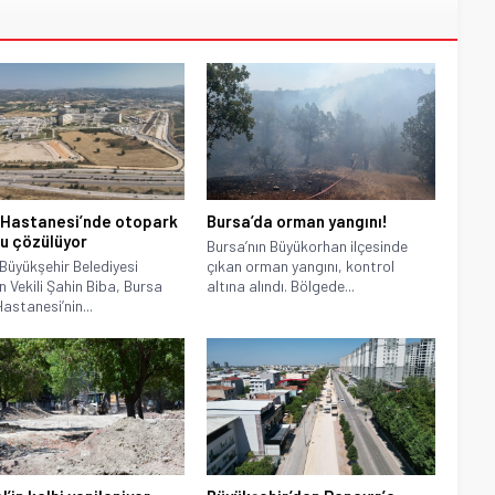
 Hastanesi’nde otopark
Bursa’da orman yangını!
u çözülüyor
Bursa’nın Büyükorhan ilçesinde
Büyükşehir Belediyesi
çıkan orman yangını, kontrol
 Vekili Şahin Biba, Bursa
altına alındı. Bölgede...
astanesi’nin...