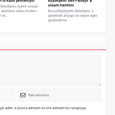
’in kalbi yenileniyor
Büyükşehir’den Panayır’a
ulaşım hamlesi
 Belediyesi, ilçenin sosyal
alanlarını daha modern,
Bursa Büyükşehir Belediyesi, il
 ve...
genelinde altyapı ve ulaşım ağını
güçlendirme...
çin adım, e-posta adresim ve site adresim bu tarayıcıya