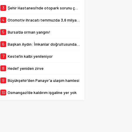
beyazlı kulüp, Sivasspor
forması giyen 21
3
Şehir Hastanesi’nde otopark sorunu çözülüyor
yaşındaki...
4
Otomotiv ihracatı temmuzda 3,6 milyar dolara ulaştı
5
Bursa’da orman yangını!
6
Başkan Aydın: İmkanlar doğrultusunda eksiklikleri gidermeye çalışıyoruz
7
Kestel’in kalbi yenileniyor
8
Hedef yeniden zirve
9
Büyükşehir’den Panayır’a ulaşım hamlesi
10
Osmangazi’de kaldırım işgaline yer yok