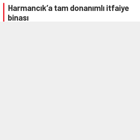
Harmancık’a tam donanımlı itfaiye
binası
30 EYLÜL 2025 13:13
A
A
+
-