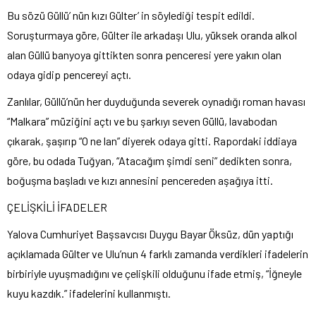
Bu sözü Güllü’ nün kızı Gülter’ in söylediği tespit edildi.
Soruşturmaya göre, Gülter ile arkadaşı Ulu, yüksek oranda alkol
alan Güllü banyoya gittikten sonra penceresi yere yakın olan
odaya gidip pencereyi açtı.
Zanlılar, Güllü’nün her duyduğunda severek oynadığı roman havası
“Malkara” müziğini açtı ve bu şarkıyı seven Güllü, lavabodan
çıkarak, şaşırıp “O ne lan” diyerek odaya gitti. Rapordaki iddiaya
göre, bu odada Tuğyan, “Atacağım şimdi seni” dedikten sonra,
boğuşma başladı ve kızı annesini pencereden aşağıya itti.
ÇELİŞKİLİ İFADELER
Yalova Cumhuriyet Başsavcısı Duygu Bayar Öksüz, dün yaptığı
açıklamada Gülter ve Ulu’nun 4 farklı zamanda verdikleri ifadelerin
birbiriyle uyuşmadığını ve çelişkili olduğunu ifade etmiş, “İğneyle
kuyu kazdık.” ifadelerini kullanmıştı.