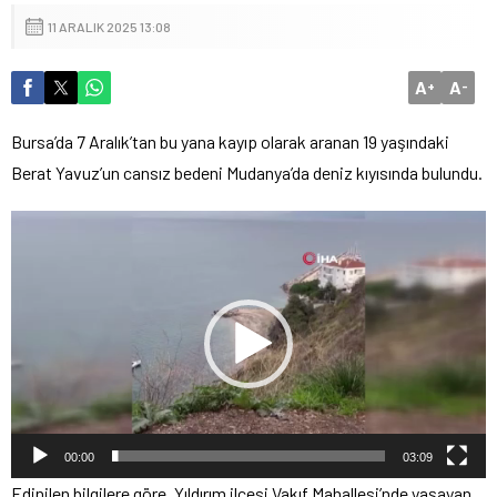
11 ARALIK 2025 13:08
A
A
+
-
Bursa’da 7 Aralık’tan bu yana kayıp olarak aranan 19 yaşındaki
Berat Yavuz’un cansız bedeni Mudanya’da deniz kıyısında bulundu.
Video
oynatıcı
00:00
03:09
Edinilen bilgilere göre, Yıldırım ilçesi Vakıf Mahallesi’nde yaşayan