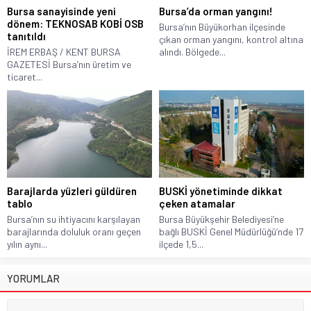
Bursa sanayisinde yeni
Bursa’da orman yangını!
dönem: TEKNOSAB KOBİ OSB
Bursa’nın Büyükorhan ilçesinde
tanıtıldı
çıkan orman yangını, kontrol altına
İREM ERBAŞ / KENT BURSA
alındı. Bölgede...
GAZETESİ Bursa’nın üretim ve
ticaret...
Barajlarda yüzleri güldüren
BUSKİ yönetiminde dikkat
tablo
çeken atamalar
Bursa’nın su ihtiyacını karşılayan
Bursa Büyükşehir Belediyesi’ne
barajlarında doluluk oranı geçen
bağlı BUSKİ Genel Müdürlüğü’nde 17
yılın aynı...
ilçede 1,5...
YORUMLAR