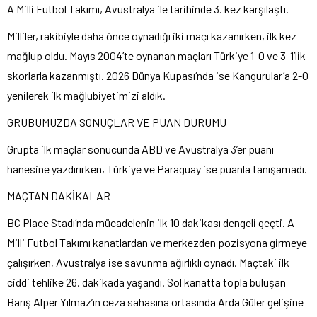
A Milli Futbol Tak
ı
m
ı
, Avustralya ile tarihinde 3. kez kar
şı
la
ş
t
ı
.
Milliler, rakibiyle daha
ö
nce oynad
ığı
iki ma
çı
kazan
ı
rken, ilk kez
ma
ğ
lup oldu. May
ı
s 2004’te oynanan ma
ç
lar
ı
T
ü
rkiye 1-0 ve 3-1’lik
skorlarla kazanm
ış
t
ı
. 2026 D
ü
nya Kupas
ı
‘nda ise Kangurular’a 2-0
yenilerek ilk ma
ğ
lubiyetimizi ald
ı
k.
GRUBUMUZDA SONU
Ç
LAR VE PUAN DURUMU
Grupta ilk ma
ç
lar sonucunda ABD ve Avustralya 3’er puan
ı
hanesine yazd
ı
r
ı
rken, T
ü
rkiye ve Paraguay ise puanla tan
ış
amad
ı
.
MA
Ç
TAN DAK
İ
KALAR
BC Place Stad
ı
‘nda m
ü
cadelenin ilk 10 dakikas
ı
dengeli ge
ç
ti. A
Milli Futbol Tak
ı
m
ı
kanatlardan ve merkezden pozisyona girmeye
ç
al
ışı
rken, Avustralya ise savunma a
ğı
rl
ı
kl
ı
oynad
ı
.
Ma
ç
taki ilk
ciddi tehlike 26. dakikada ya
ş
and
ı
. Sol kanatta topla bulu
ş
an
Bar
ış
Alper Y
ı
lmaz’
ı
n ceza sahas
ı
na ortas
ı
nda Arda G
ü
ler geli
ş
ine