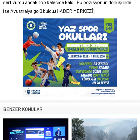
sert vurdu ancak top kalecide kald
ı
. Bu pozisyonun d
ö
n
üşü
nde
ise Avustralya gol
ü
buldu.
(HABER MERKEZ
İ
)
BENZER KONULAR