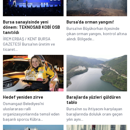
Bursa sanayisinde yeni
Bursa’da orman yangını!
dönem: TEKNOSAB KOBİ OSB
Bursa’nın Büyükorhan ilçesinde
tanıtıldı
çıkan orman yangını, kontrol altına
İREM ERBAŞ / KENT BURSA
alındı. Bölgede...
GAZETESİ Bursa’nın üretim ve
ticaret...
Hedef yeniden zirve
Barajlarda yüzleri güldüren
tablo
Osmangazi Belediyesi’ni
uluslararası ralli
Bursa’nın su ihtiyacını karşılayan
organizasyonlarında temsil eden
barajlarında doluluk oranı geçen
başarılı sporcu Kübra...
yılın aynı...