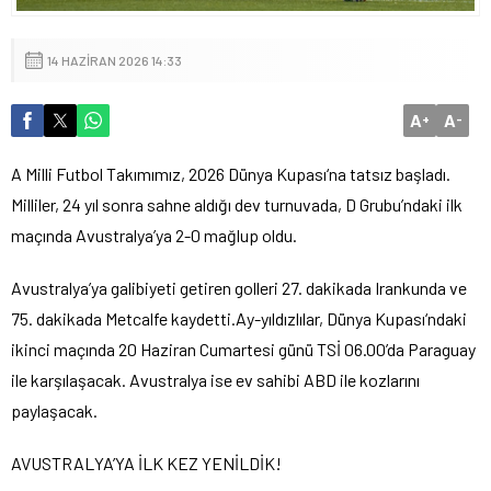
14 HAZIRAN 2026 14:33
A
A
+
-
A Milli Futbol Tak
ı
m
ı
m
ı
z, 2026 D
ü
nya Kupas
ı
‘na tats
ı
z ba
ş
lad
ı
.
Milliler, 24 y
ı
l sonra sahne ald
ığı
dev turnuvada, D Grubu’ndaki ilk
ma
çı
nda Avustralya’ya 2-0 ma
ğ
lup oldu.
Avustralya’ya galibiyeti getiren golleri 27. dakikada Irankunda ve
75. dakikada Metcalfe kaydetti.
Ay-y
ı
ld
ı
zl
ı
lar, D
ü
nya Kupas
ı
‘ndaki
ikinci ma
çı
nda 20 Haziran Cumartesi g
ü
n
ü
TS
İ
06.00’da Paraguay
ile kar
şı
la
ş
acak. Avustralya ise ev sahibi ABD ile kozlar
ı
n
ı
payla
ş
acak.
AVUSTRALYA’YA
İ
LK KEZ YEN
İ
LD
İ
K!