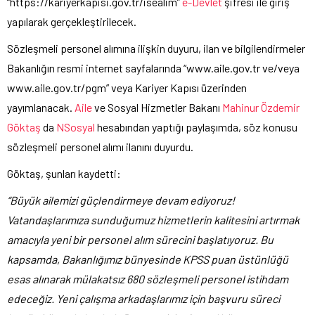
“https://kariyerkapisi.gov.tr/isealim”
e-Devlet
şifresi ile giriş
yapılarak gerçekleştirilecek.
Sözleşmeli personel alımına ilişkin duyuru, ilan ve bilgilendirmeler
Bakanlığın resmi internet sayfalarında “www.aile.gov.tr ve/veya
www.aile.gov.tr/pgm” veya Kariyer Kapısı üzerinden
yayımlanacak.
Aile
ve Sosyal Hizmetler Bakanı
Mahinur Özdemir
Göktaş
da
NSosyal
hesabından yaptığı paylaşımda, söz konusu
sözleşmeli personel alımı ilanını duyurdu.
Göktaş, şunları kaydetti:
“Büyük ailemizi güçlendirmeye devam ediyoruz!
Vatandaşlarımıza sunduğumuz hizmetlerin kalitesini artırmak
amacıyla yeni bir personel alım sürecini başlatıyoruz. Bu
kapsamda, Bakanlığımız bünyesinde KPSS puan üstünlüğü
esas alınarak mülakatsız 680 sözleşmeli personel istihdam
edeceğiz. Yeni çalışma arkadaşlarımız için başvuru süreci