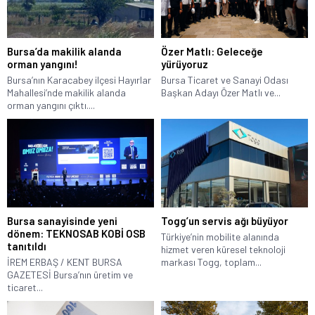
Bursa’da makilik alanda
Özer Matlı: Geleceğe
orman yangını!
yürüyoruz
Bursa’nın Karacabey ilçesi Hayırlar
Bursa Ticaret ve Sanayi Odası
Mahallesi’nde makilik alanda
Başkan Adayı Özer Matlı ve...
orman yangını çıktı....
Bursa sanayisinde yeni
Togg’un servis ağı büyüyor
dönem: TEKNOSAB KOBİ OSB
Türkiye’nin mobilite alanında
tanıtıldı
hizmet veren küresel teknoloji
İREM ERBAŞ / KENT BURSA
markası Togg, toplam...
GAZETESİ Bursa’nın üretim ve
ticaret...