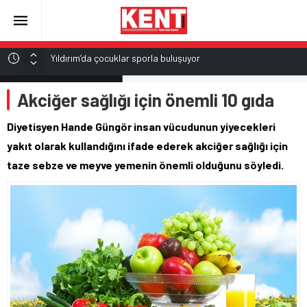
Yıldırım’da çocuklar sporla buluşuyor
Şehir Hastanesi’nde otopark sorunu çözülüyor
ALTIN
Akciğer sağlığı için önemli 10 gıda
6.519,97
Otomotiv ihracatı temmuzda 3,6 milyar dolara ulaştı
Bursa’da orman yangını!
BİST
Diyetisyen Hande Güngör insan vücudunun yiyecekleri
13.798,82
Bursa Şehir Hastanesi’ne tescil
yakıt olarak kullandığını ifade ederek akciğer sağlığı için
DOLAR
taze sebze ve meyve yemenin önemli olduğunu söyledi.
47,7025
EURO
55,0112