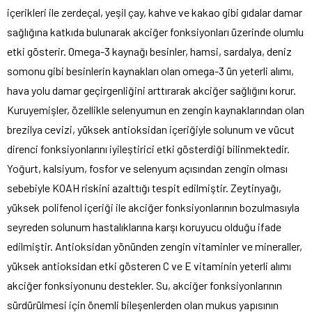
içerikleri ile zerdeçal, yeşil çay, kahve ve kakao gibi gıdalar damar
sağlığına katkıda bulunarak akciğer fonksiyonları üzerinde olumlu
etki gösterir. Omega-3 kaynağı besinler, hamsi, sardalya, deniz
somonu gibi besinlerin kaynakları olan omega-3 ün yeterli alımı,
hava yolu damar geçirgenliğini arttırarak akciğer sağlığını korur.
Kuruyemişler, özellikle selenyumun en zengin kaynaklarından olan
brezilya cevizi, yüksek antioksidan içeriğiyle solunum ve vücut
direnci fonksiyonlarını iyileştirici etki gösterdiği bilinmektedir.
Yoğurt, kalsiyum, fosfor ve selenyum açısından zengin olması
sebebiyle KOAH riskini azalttığı tespit edilmiştir. Zeytinyağı,
yüksek polifenol içeriği ile akciğer fonksiyonlarının bozulmasıyla
seyreden solunum hastalıklarına karşı koruyucu olduğu ifade
edilmiştir. Antioksidan yönünden zengin vitaminler ve mineraller,
yüksek antioksidan etki gösteren C ve E vitaminin yeterli alımı
akciğer fonksiyonunu destekler. Su, akciğer fonksiyonlarının
sürdürülmesi için önemli bileşenlerden olan mukus yapısının