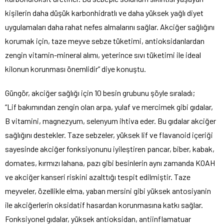
kişilerin daha düşük karbonhidratlı ve daha yüksek yağlı diyet
uygulamaları daha rahat nefes almalarını sağlar. Akciğer sağlığını
korumak için, taze meyve sebze tüketimi, antioksidanlardan
zengin vitamin-mineral alımı, yeterince sıvı tüketimi ile ideal
kilonun korunması önemlidir” diye konuştu.
Güngör, akciğer sağlığı için 10 besin grubunu şöyle sıraladı;
“Lif bakımından zengin olan arpa, yulaf ve mercimek gibi gıdalar,
B vitamini, magnezyum, selenyum ihtiva eder. Bu gıdalar akciğer
sağlığını destekler. Taze sebzeler, yüksek lif ve flavanoid içeriği
sayesinde akciğer fonksiyonunu iyileştiren pancar, biber, kabak,
domates, kırmızı lahana, pazı gibi besinlerin aynı zamanda KOAH
ve akciğer kanseri riskini azalttığı tespit edilmiştir. Taze
meyveler, özellikle elma, yaban mersini gibi yüksek antosiyanin
ile akciğerlerin oksidatif hasardan korunmasına katkı sağlar.
Fonksiyonel gıdalar, yüksek antioksidan, antiinflamatuar