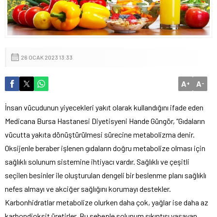
26 OCAK 2023 13:33
A
A
+
-
İnsan vücudunun yiyecekleri yakıt olarak kullandığını ifade eden
Medicana Bursa Hastanesi Diyetisyeni Hande Güngör, “Gıdaların
vücutta yakıta dönüştürülmesi sürecine metabolizma denir.
Oksijenle beraber işlenen gıdaların doğru metabolize olması için
sağlıklı solunum sistemine ihtiyacı vardır. Sağlıklı ve çeşitli
seçilen besinler ile oluşturulan dengeli bir beslenme planı sağlıklı
nefes almayı ve akciğer sağlığını korumayı destekler.
Karbonhidratlar metabolize olurken daha çok, yağlar ise daha az
karbondioksit üretirler. Bu sebeple solunum sıkıntısı yaşayan