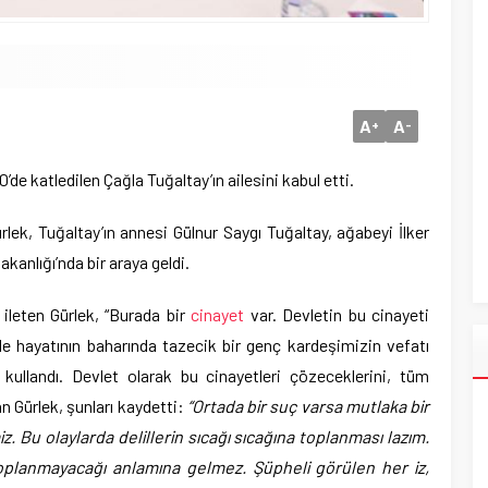
A
A
+
-
de katledilen Çağla Tuğaltay’ın ailesini kabul etti.
lek, Tuğaltay’ın annesi Gülnur Saygı Tuğaltay, ağabeyi İlker
akanlığı’nda bir araya geldi.
 ileten Gürlek, “Burada bir
cinayet
var. Devletin bu cinayeti
le hayatının baharında tazecik bir genç kardeşimizin vefatı
i kullandı. Devlet olarak bu cinayetleri çözeceklerini, tüm
n Gürlek, şunları kaydetti:
“Ortada bir suç varsa mutlaka bir
z. Bu olaylarda delillerin sıcağı sıcağına toplanması lazım.
oplanmayacağı anlamına
gelmez. Şüpheli görülen her iz,