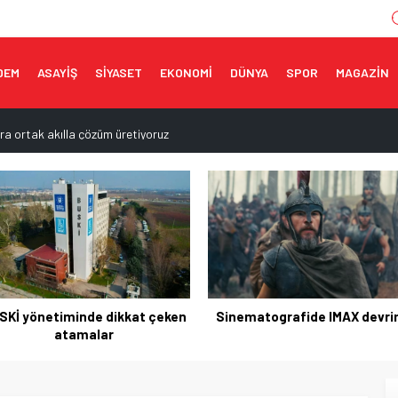
DEM
ASAYİŞ
SİYASET
EKONOMİ
DÜNYA
SPOR
MAGAZİN
ra ortak akılla çözüm üretiyoruz
ere’de yeniden açılıyor
ı açıklaması
 çok yakında açılacak
sevinci
nematografide IMAX devrimi!
Yıldırımlı kadınlara Mavi Tur k