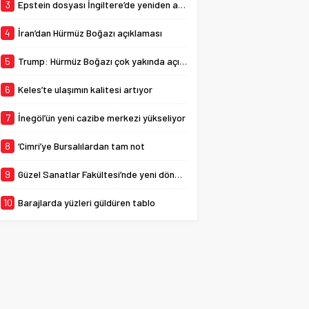
yaşattığı konserde bir de
3
Epstein dosyası İngiltere’de yeniden açılıyor
sürprize imza atarak
Bursaspor için...
4
İran’dan Hürmüz Boğazı açıklaması
5
Trump: Hürmüz Boğazı çok yakında açılacak
6
Keles’te ulaşımın kalitesi artıyor
7
İnegöl’ün yeni cazibe merkezi yükseliyor
8
‘Cimri’ye Bursalılardan tam not
9
Güzel Sanatlar Fakültesi’nde yeni dönem
10
Barajlarda yüzleri güldüren tablo