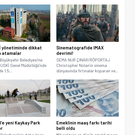
 yönetiminde dikkat
Sinematografide IMAX
 atamalar
devrimi!
Büyükşehir Belediyesi’ne
SEMA NUR ÇINAR/RÖPORTAJ
BUSKİ Genel Müdürlüğü’nde
Christopher Nolan’ın sinema
de 1,5...
dünyasında fırtınalar koparan ve...
l’e yeni Kaykay Park
Emeklinin maaş farkı tarihi
or
belli oldu
 Belediyesi’nin daha önce
Milyonlarca en düşük emekli maaşı