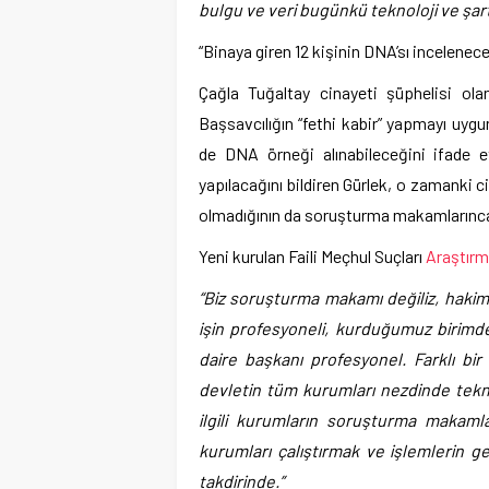
bulgu ve veri bugünkü teknoloji ve şart
“Binaya giren 12 kişinin DNA’sı incelenec
Çağla Tuğaltay cinayeti şüphelisi ola
Başsavcılığın “fethi kabir” yapmayı uyg
de DNA örneği alınabileceğini ifade e
yapılacağını bildiren Gürlek, o zamanki cin
olmadığının da soruşturma makamlarınca 
Yeni kurulan Faili Meçhul Suçları
Araştır
“Biz soruşturma makamı değiliz, hakim
işin profesyoneli, kurduğumuz birimd
daire başkanı profesyonel. Farklı bir
devletin tüm kurumları nezdinde tekni
ilgili kurumların soruşturma makamlar
kurumları çalıştırmak ve işlemlerin
takdirinde.”