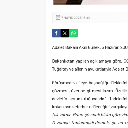
7 MAYIS 2026 15:40
Adalet Bakanı Akın Gürlek, 5 Haziran 2000’
Bakanlıktan yapılan açıklamaya göre, Gür
Tuğaltay ve ailenin avukatlarıyla Adalet B
Görüşmede, aileye başsağlığı dileklerini
çözmesi, üzerine gitmesi lazım. Özellik
devletin sorumluluğundadır.” ifadelerin
imkanların seferber edileceğini vurgulaya
fail vardır. Bunu çözmek bizim görevimi
O zaman toplanmadı demek, şu an t