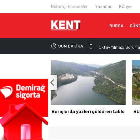
Nöbetçi Eczaneler
Yazarlar
Künye
BURSA
GÜN
SON DAKİKA
Oktay Yılmaz: Sorunla
Epstein dosyası İngilt
İran’dan Hürmüz Boğaz
Trump: Hürmüz Boğazı
Satrançta çifte kupa 
zleri güldüren tablo
BUSKİ yönetiminde dikkat çeken
Si
atamalar