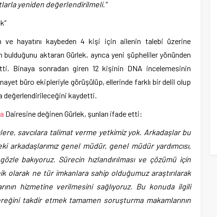
larla yeniden değerlendirilmeli.”
ek”
n ve hayatını kaybeden 4 kişi için ailenin talebi üzerine
un bulduğunu aktaran Gürlek, ayrıca yeni şüpheliler yönünden
tti. Binaya sonradan giren 12 kişinin DNA incelemesinin
ayet büro ekipleriyle görüşülüp, ellerinde farklı bir delil olup
değerlendirileceğini kaydetti.
ma
Dairesine değinen Gürlek, şunları ifade etti:
lere, savcılara talimat verme yetkimiz yok. Arkadaşlar bu
eki arkadaşlarımız genel müdür, genel müdür yardımcısı,
 gözle bakıyoruz. Sürecin hızlandırılması ve çözümü için
k olarak ne tür imkanlara sahip olduğumuz araştırılarak
ının hizmetine verilmesini sağlıyoruz. Bu konuda ilgili
 gereğini takdir etmek tamamen soruşturma makamlarının