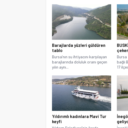
Barajlarda yüzleri güldüren
BUSKİ
tablo
çeken
Bursa’nın su ihtiyacını karşılayan
Bursa 
barajlarında doluluk oranı geçen
bağlı 
yılın aynı...
17 ilçe
Yıldırımlı kadınlara Mavi Tur
İnegö
keyfi
geliy
Yıldırım Belediyesi’nin ilçede
İnegöl