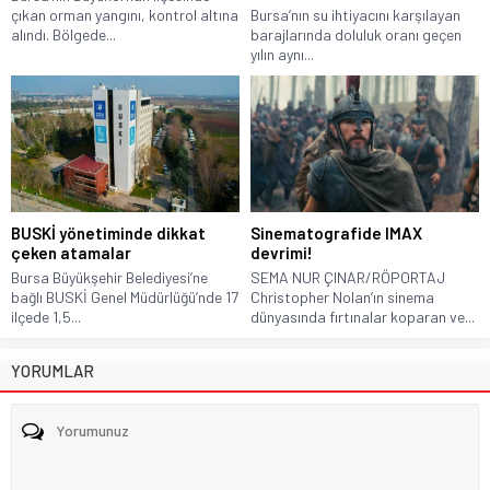
çıkan orman yangını, kontrol altına
Bursa’nın su ihtiyacını karşılayan
alındı. Bölgede...
barajlarında doluluk oranı geçen
yılın aynı...
BUSKİ yönetiminde dikkat
Sinematografide IMAX
çeken atamalar
devrimi!
Bursa Büyükşehir Belediyesi’ne
SEMA NUR ÇINAR/RÖPORTAJ
bağlı BUSKİ Genel Müdürlüğü’nde 17
Christopher Nolan’ın sinema
ilçede 1,5...
dünyasında fırtınalar koparan ve...
YORUMLAR