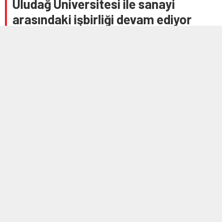
Uludağ Üniversitesi ile sanayi
arasındaki işbirliği devam ediyor
24 MAYIS 2025 15:56
A
A
+
-