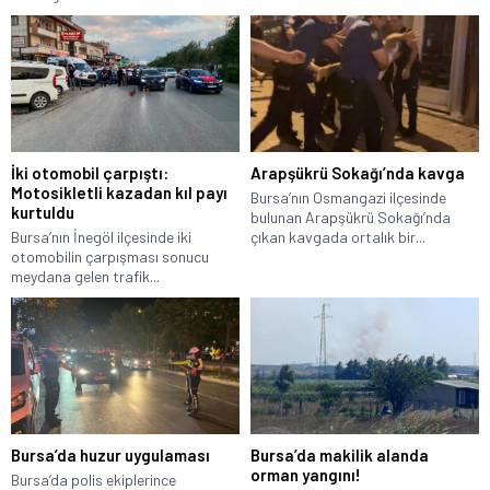
İki otomobil çarpıştı:
Arapşükrü Sokağı’nda kavga
Motosikletli kazadan kıl payı
Bursa’nın Osmangazi ilçesinde
kurtuldu
bulunan Arapşükrü Sokağı’nda
Bursa’nın İnegöl ilçesinde iki
çıkan kavgada ortalık bir...
otomobilin çarpışması sonucu
meydana gelen trafik...
Bursa’da huzur uygulaması
Bursa’da makilik alanda
orman yangını!
Bursa’da polis ekiplerince