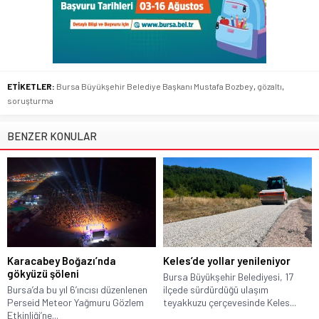
ETİKETLER:
Bursa Büyükşehir Belediye Başkanı Mustafa Bozbey
,
gözaltı
,
soruşturma
BENZER KONULAR
Karacabey Boğazı’nda
Keles’de yollar yenileniyor
gökyüzü şöleni
Bursa Büyükşehir Belediyesi, 17
Bursa’da bu yıl 6’ıncısı düzenlenen
ilçede sürdürdüğü ulaşım
Perseid Meteor Yağmuru Gözlem
teyakkuzu çerçevesinde Keles...
Etkinliği’ne...