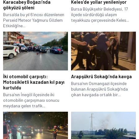
Karacabey Boğazı’nda
Keles’de yollar yenileniyor
gökyüzü şöleni
Bursa Büyükşehir Belediyesi, 17
Bursa’da bu yıl 6’ıncısı düzenlenen
ilçede sürdürdüğü ulaşım
Perseid Meteor Yağmuru Gözlem
teyakkuzu çerçevesinde Keles...
Etkinliği’ne...
İki otomobil çarpıştı:
Arapşükrü Sokağı’nda kavga
Motosikletli kazadan kıl payı
Bursa’nın Osmangazi ilçesinde
kurtuldu
bulunan Arapşükrü Sokağı’nda
Bursa’nın İnegöl ilçesinde iki
çıkan kavgada ortalık bir...
otomobilin çarpışması sonucu
meydana gelen trafik...