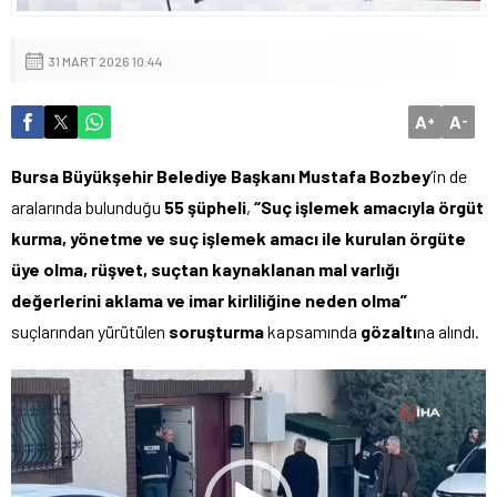
31 MART 2026 10:44
A
A
+
-
Bursa Büyükşehir Belediye Başkanı Mustafa Bozbey
‘in de
aralarında bulunduğu
55 şüpheli
,
“Suç işlemek amacıyla örgüt
kurma, yönetme ve suç işlemek amacı ile kurulan örgüte
üye olma, rüşvet, suçtan kaynaklanan mal varlığı
değerlerini aklama ve imar kirliliğine neden olma”
suçlarından yürütülen
soruşturma
kapsamında
gözaltı
na alındı.
Video
oynatıcı