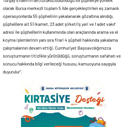
Turgay Erdem’in de (tutuklu) bulunduğu 59 şüpheliye yönelik
olarak Bursa merkezli toplam 5 ilde gerçekleştirilen eş zamanlı
operasyonlarda 55 şüphelinin yakalanarak gözaltına alındığı,
şüphelilere ait 51 ikamet, 23 adet şirket/iş yeri ve 1 adet vakıf
adresi ile şüphelilerin kullanımında olan araçlarında arama ve el
koyma işlemlerinin yanı sıra firari 4 şüpheli hakkında yakalama
çalışmalarının devam ettiği, Cumhuriyet Başsavcılığımızca
soruşturmanın titizlikle yürütüldüğü, soruşturmanın safahatı ve
sonucu hakkında bilgi verileceği hususu, kamuoyuna saygıyla
duyurulur”.