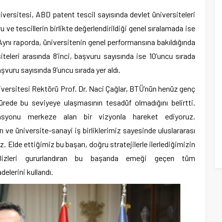
iversitesi, ABD patent tescil sayısında devlet üniversiteleri
u ve tescillerin birlikte değerlendirildiği genel sıralamada ise
 Aynı raporda, üniversitenin genel performansına bakıldığında
teleri arasında 8’inci, başvuru sayısında ise 10’uncu sırada
şvuru sayısında 9’uncu sırada yer aldı.
iversitesi Rektörü Prof. Dr. Naci Çağlar, BTÜ’nün henüz genç
rede bu seviyeye ulaşmasının tesadüf olmadığını belirtti.
asyonu merkeze alan bir vizyonla hareket ediyoruz.
ı ve üniversite-sanayi iş birliklerimiz sayesinde uluslararası
uz. Elde ettiğimiz bu başarı, doğru stratejilerle ilerlediğimizin
Bizleri gururlandıran bu başarıda emeği geçen tüm
elerini kullandı.