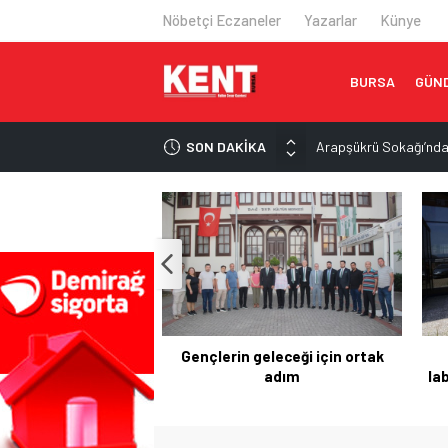
Nöbetçi Eczaneler
Yazarlar
Künye
BURSA
GÜN
SON DAKİKA
Arapşükrü Sokağı’nd
Bursa’da huzur uygul
Şiddetli karın ağrısına
Kanser tanısında hede
İki otomobil çarpıştı:
eleceği için ortak
BUÜ’nün yenilenen
Güz
adım
laboratuvarları tam kapasiteyle
çalışıyor