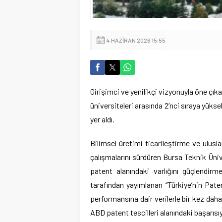
4 HAZIRAN 2026 15:55
Girişimci ve yenilikçi vizyonuyla öne çık
üniversiteleri arasında 2’nci sıraya yükse
yer aldı.
Bilimsel üretimi ticarileştirme ve ulus
çalışmalarını sürdüren Bursa Teknik Ünive
patent alanındaki varlığını güçlendi
tarafından yayımlanan “Türkiye’nin Pate
performansına dair verilerle bir kez daha
ABD patent tescilleri alanındaki başarısı