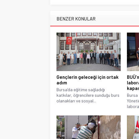
BENZER KONULAR
Gençlerin geleceği için ortak
BUÜ’n
adım
labor
kapas
Bursa’da eğitime sağladığı
katkılar, öğrencilere sunduğu burs
Bursa 
olanakları ve sosyal...
Yöneti
laborat