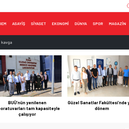
DEM
ASAYİŞ
SİYASET
EKONOMİ
DÜNYA
SPOR
MAGAZİN
a kavga
aması
 dikkat!
fe yönelik görüntüleme
 Motosikletli kazadan kıl payı kurtuldu
el Sanatlar Fakültesi’nde yeni
Kestel’de okullarda yeni dö
dönem
mesaisi