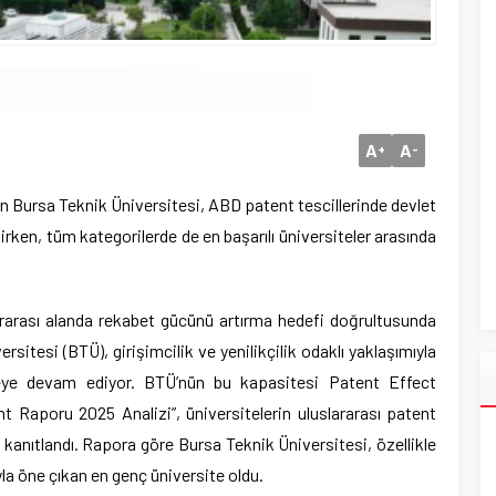
A
A
+
-
an Bursa Teknik Üniversitesi, ABD patent tescillerinde devlet
lirken, tüm kategorilerde de en başarılı üniversiteler arasında
lararası alanda rekabet gücünü artırma hedefi doğrultusunda
rsitesi (BTÜ), girişimcilik ve yenilikçilik odaklı yaklaşımıyla
rmeye devam ediyor. BTÜ’nün bu kapasitesi Patent Effect
nt Raporu 2025 Analizi”, üniversitelerin uluslararası patent
 kanıtlandı. Rapora göre Bursa Teknik Üniversitesi, özellikle
yla öne çıkan en genç üniversite oldu.