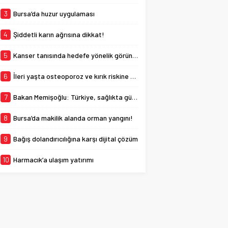
Kültür Parkında
Büyükşehir Belediyesi
3
Bursa’da huzur uygulaması
tarafından yeni...
4
Şiddetli karın ağrısına dikkat!
5
Kanser tanısında hedefe yönelik görüntüleme
6
İleri yaşta osteoporoz ve kırık riskine dikkat
7
Bakan Memişoğlu: Türkiye, sağlıkta güven endeksi yüksek bir ülkedir
8
Bursa’da makilik alanda orman yangını!
9
Bağış dolandırıcılığına karşı dijital çözüm
10
Harmacık’a ulaşım yatırımı