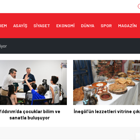
DEM
ASAYİŞ
SİYASET
EKONOMİ
DÜNYA
SPOR
MAGAZİN
iyor
ilim ve sanatla buluşuyor
rine çıkıyor
orumak, üretim gücünü korumaktır
m buluşması
Yıldırım’da çocuklar bilim ve
İnegöl’ün lezzetleri vitrine çık
sanatla buluşuyor