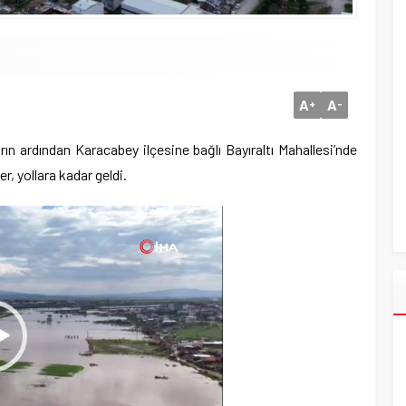
A
A
+
-
ın ardından Karacabey ilçesine bağlı Bayıraltı Mahallesi’nde
er, yollara kadar geldi.