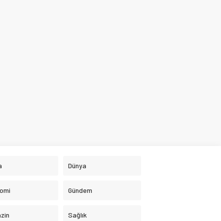
a
Dünya
omi
Gündem
zin
Sağlık