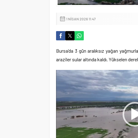
1 NISAN 2026 11:47
Bursa’da 3 gün aralıksız yağan yağmurlar
araziler sular altında kaldı. Yükselen derel
Video
oynatıcı