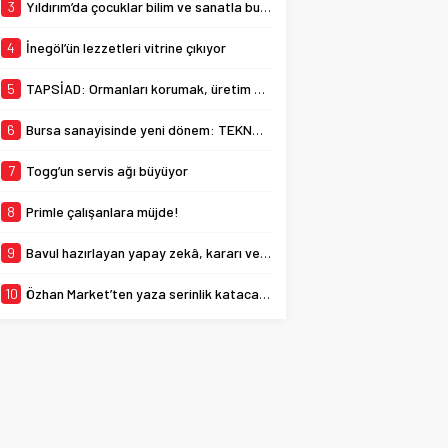
3
Yıldırım’da çocuklar bilim ve sanatla buluşuyor
4
İnegöl’ün lezzetleri vitrine çıkıyor
5
TAPSİAD: Ormanları korumak, üretim gücünü korumaktır
6
Bursa sanayisinde yeni dönem: TEKNOSAB KOBİ OSB tanıtıldı
7
Togg’un servis ağı büyüyor
8
Primle çalışanlara müjde!
9
Bavul hazırlayan yapay zekâ, kararı veren insan
10
Özhan Market’ten yaza serinlik katacak kampanya