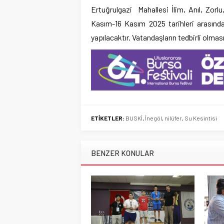
Ertuğrulgazi Mahallesi İlim, Anıl, Zorlu
Kasım-16 Kasım 2025 tarihleri arasınd
yapılacaktır. Vatandaşların tedbirli olması
ETİKETLER:
BUSKİ
,
İnegöl
,
nilüfer
,
Su Kesintisi
BENZER KONULAR