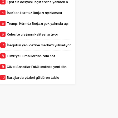
yaşattığı konserde bir de
3
Epstein dosyası İngiltere’de yeniden açılıyor
sürprize imza atarak
Bursaspor için...
4
İran’dan Hürmüz Boğazı açıklaması
5
Trump: Hürmüz Boğazı çok yakında açılacak
6
Keles’te ulaşımın kalitesi artıyor
7
İnegöl’ün yeni cazibe merkezi yükseliyor
8
‘Cimri’ye Bursalılardan tam not
9
Güzel Sanatlar Fakültesi’nde yeni dönem
10
Barajlarda yüzleri güldüren tablo