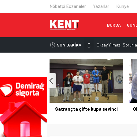
Nöbetçi Eczaneler
Yazarlar
Künye
BURSA
GÜN
SON DAKİKA
Oktay Yılmaz: Sorunla
Epstein dosyası İngilt
İran’dan Hürmüz Boğaz
Trump: Hürmüz Boğazı
Satrançta çifte kupa 
çifte kupa sevinci
Oktay Yılmaz: Sorunlara ortak
Kel
akılla çözüm üretiyoruz