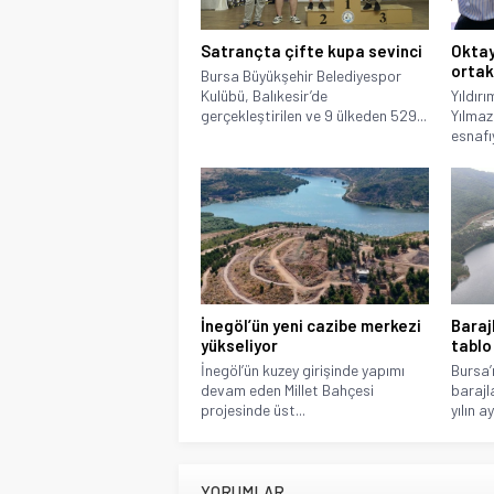
Satrançta çifte kupa sevinci
Oktay
ortak
Bursa Büyükşehir Belediyespor
Kulübü, Balıkesir’de
Yıldır
gerçekleştirilen ve 9 ülkeden 529...
Yılmaz
esnafıy
İnegöl’ün yeni cazibe merkezi
Baraj
yükseliyor
tablo
İnegöl’ün kuzey girişinde yapımı
Bursa’
devam eden Millet Bahçesi
barajl
projesinde üst...
yılın ay
YORUMLAR