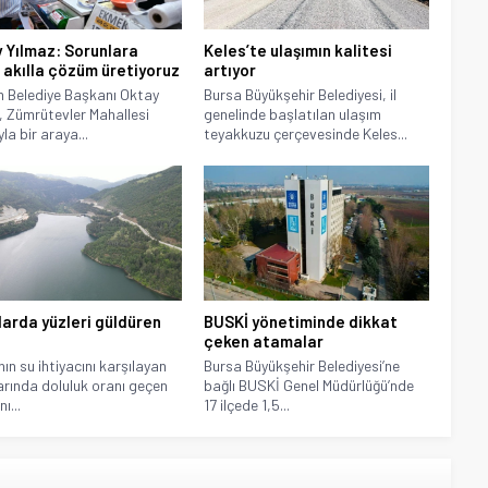
 Yılmaz: Sorunlara
Keles’te ulaşımın kalitesi
 akılla çözüm üretiyoruz
artıyor
ım Belediye Başkanı Oktay
Bursa Büyükşehir Belediyesi, il
, Zümrütevler Mahallesi
genelinde başlatılan ulaşım
la bir araya...
teyakkuzu çerçevesinde Keles...
larda yüzleri güldüren
BUSKİ yönetiminde dikkat
çeken atamalar
nın su ihtiyacını karşılayan
Bursa Büyükşehir Belediyesi’ne
arında doluluk oranı geçen
bağlı BUSKİ Genel Müdürlüğü’nde
nı...
17 ilçede 1,5...