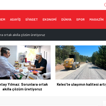
DEM
ASAYİŞ
SİYASET
EKONOMİ
DÜNYA
SPOR
MAGAZİN
ra ortak akılla çözüm üretiyoruz
ere’de yeniden açılıyor
ı açıklaması
 çok yakında açılacak
sevinci
es’te ulaşımın kalitesi artıyor
İnegöl’ün yeni cazibe merke
yükseliyor