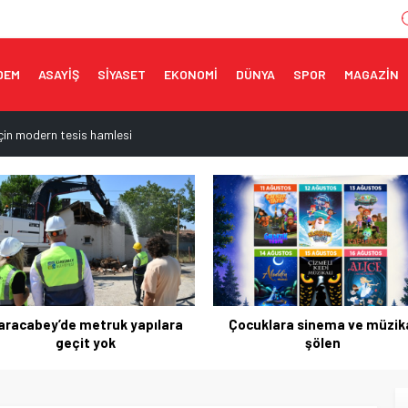
DEM
ASAYİŞ
SİYASET
EKONOMİ
DÜNYA
SPOR
MAGAZİN
 için modern tesis hamlesi
apılara geçit yok
müzikal şölen
ceğe taşınıyor
k savunma anlaşması imzalandı
ocuklara sinema ve müzikal
Erguvan Bayramı geleceğ
şölen
taşınıyor