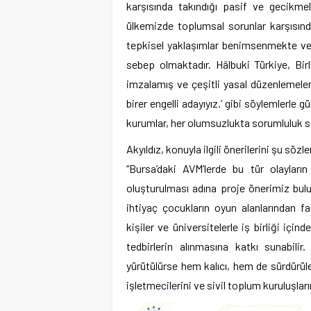
karşısında takındığı pasif ve gecikme
ülkemizde toplumsal sorunlar karşısında
tepkisel yaklaşımlar benimsenmekte ve b
sebep olmaktadır. Hâlbuki Türkiye, Birl
imzalamış ve çeşitli yasal düzenlemeler
birer engelli adayıyız.’ gibi söylemlerle
kurumlar, her olumsuzlukta sorumluluk sa
Akyıldız, konuyla ilgili önerilerini şu sözle
“Bursa’daki AVM’lerde bu tür olayları
oluşturulması adına proje önerimiz bulu
ihtiyaç çocukların oyun alanlarından f
kişiler ve üniversitelerle iş birliği için
tedbirlerin alınmasına katkı sunabili
yürütülürse hem kalıcı, hem de sürdürüle
işletmecilerini ve sivil toplum kuruluşlar