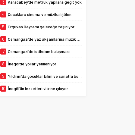
3
Karacabey’de metruk yapılara geçit yok
4
Çocuklara sinema ve müzikal şölen
5
Erguvan Bayramı geleceğe taşınıyor
6
Osmangazi’de yaz akşamlarına müzik ve eğlence damgası
7
Osmangazi’de istihdam buluşması
8
İnegöl’de yollar yenileniyor
9
Yıldırım’da çocuklar bilim ve sanatla buluşuyor
10
İnegöl’ün lezzetleri vitrine çıkıyor