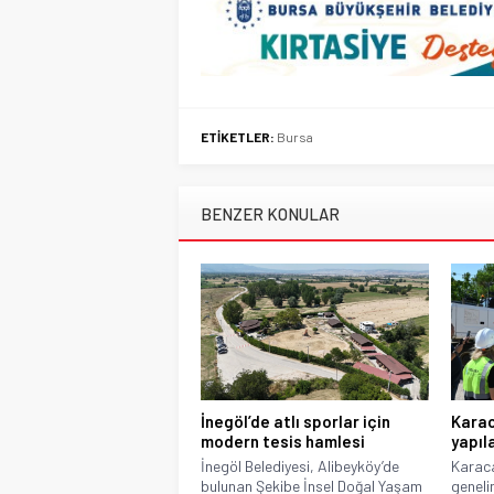
ETİKETLER:
Bursa
BENZER KONULAR
İnegöl’de atlı sporlar için
Karac
modern tesis hamlesi
yapıl
İnegöl Belediyesi, Alibeyköy’de
Karaca
bulunan Şekibe İnsel Doğal Yaşam
geneli