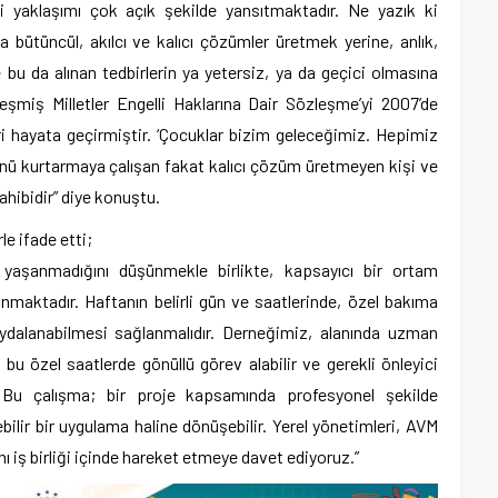
li yaklaşımı çok açık şekilde yansıtmaktadır. Ne yazık ki
 bütüncül, akılcı ve kalıcı çözümler üretmek yerine, anlık,
u da alınan tedbirlerin ya yetersiz, ya da geçici olmasına
eşmiş Milletler Engelli Haklarına Dair Sözleşme’yi 2007’de
i hayata geçirmiştir. ‘Çocuklar bizim geleceğimiz. Hepimiz
 günü kurtarmaya çalışan fakat kalıcı çözüm üretmeyen kişi ve
hibidir” diye konuştu.
rle ifade etti;
n yaşanmadığını düşünmekle birlikte, kapsayıcı bir ortam
nmaktadır. Haftanın belirli gün ve saatlerinde, özel bakıma
aydalanabilmesi sağlanmalıdır. Derneğimiz, alanında uzman
de bu özel saatlerde gönüllü görev alabilir ve gerekli önleyici
r. Bu çalışma; bir proje kapsamında profesyonel şekilde
bilir bir uygulama haline dönüşebilir. Yerel yönetimleri, AVM
ını iş birliği içinde hareket etmeye davet ediyoruz.”