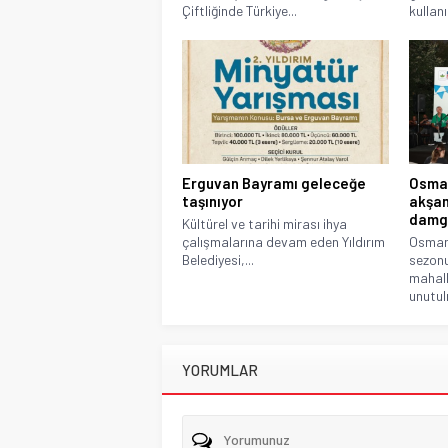
Çiftliğinde Türkiye...
kullan
Erguvan Bayramı geleceğe
Osman
taşınıyor
akşam
damg
Kültürel ve tarihi mirası ihya
çalışmalarına devam eden Yıldırım
Osmang
Belediyesi,...
sezonu
mahall
unutul
YORUMLAR