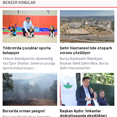
BENZER KONULAR
Yıldırım’da çocuklar sporla
Şehir Hastanesi’nde otopark
buluşuyor
sorunu çözülüyor
Yıldırım Belediyesi’nin düzenlediği
Bursa Büyükşehir Belediyesi
Yaz Spor Okulları, binlerce çocuğu
Başkan Vekili Şahin Biba, Bursa
sporla buluşturuyor....
Şehir Hastanesi’nin...
Bursa’da orman yangını!
Başkan Aydın: İmkanlar
doğrultusunda eksiklikleri
Bursa’nın Büyükorhan ilçesinde