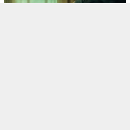
3 HAZIRAN 2026 14:35
A
A
+
-
UEDAŞ, destek cihazına bağlı hastaların elektrik kesintilerinden
etkilenmemesi için öncelikli hizmetini sürdürüyor. Planlı