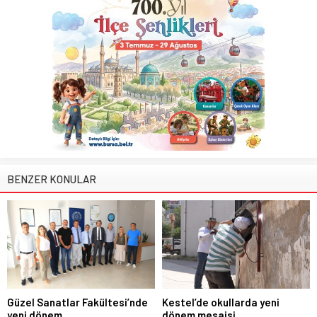
BENZER KONULAR
Güzel Sanatlar Fakültesi’nde
Kestel’de okullarda yeni
yeni dönem
dönem mesaisi