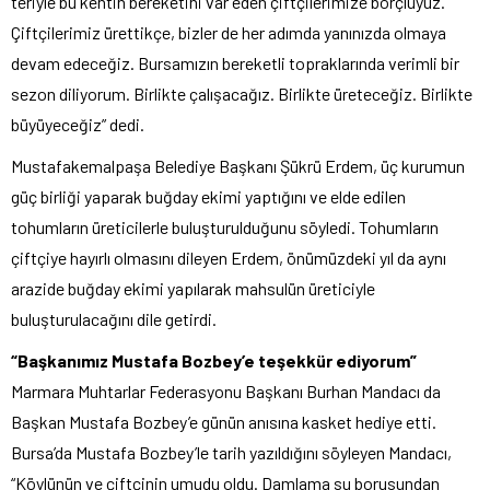
teriyle bu kentin bereketini var eden çiftçilerimize borçluyuz.
Çiftçilerimiz ürettikçe, bizler de her adımda yanınızda olmaya
devam edeceğiz. Bursamızın bereketli topraklarında verimli bir
sezon diliyorum. Birlikte çalışacağız. Birlikte üreteceğiz. Birlikte
büyüyeceğiz” dedi.
Mustafakemalpaşa Belediye Başkanı Şükrü Erdem, üç kurumun
güç birliği yaparak buğday ekimi yaptığını ve elde edilen
tohumların üreticilerle buluşturulduğunu söyledi. Tohumların
çiftçiye hayırlı olmasını dileyen Erdem, önümüzdeki yıl da aynı
arazide buğday ekimi yapılarak mahsulün üreticiyle
buluşturulacağını dile getirdi.
“Başkanımız Mustafa Bozbey’e teşekkür ediyorum”
Marmara Muhtarlar Federasyonu Başkanı Burhan Mandacı da
Başkan Mustafa Bozbey’e günün anısına kasket hediye etti.
Bursa’da Mustafa Bozbey’le tarih yazıldığını söyleyen Mandacı,
“Köylünün ve çiftçinin umudu oldu. Damlama su borusundan