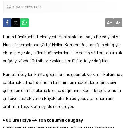
3 KASIM 2025 13:00
A
A
+
-
Bursa Büyükşehir Belediyesi, Mustafakemalpaşa Belediyesi ve
Mustafakemalpaşa Çiftçi Malları Koruma Başkanlığı iş birliğiyle
ekimi gerçekleştirilen buğdaylardan elde edilen 44 ton tohumluk
buğday, yüzde 100 hibeyle yaklaşık 400 üreticiye dağıtıldı.
Bursa’da köyden kente göçün önüne geçmek ve kırsal kalkınmayı
sağlamak adına fide-fidan temininden mazot desteğine, sıvı
gübreden damla sulama borusu dağıtımına kadar birçok konuda
çiftçiye destek veren Büyükşehir Belediyesi, ata tohumların
üretimini teşvik etmeyi de sürdürüyor.
400 üreticiye 44 ton tohumluk buğday
Büyükşehir Belediyesi Tarım Peyzaj AŞ, Mustafakemalpaşa