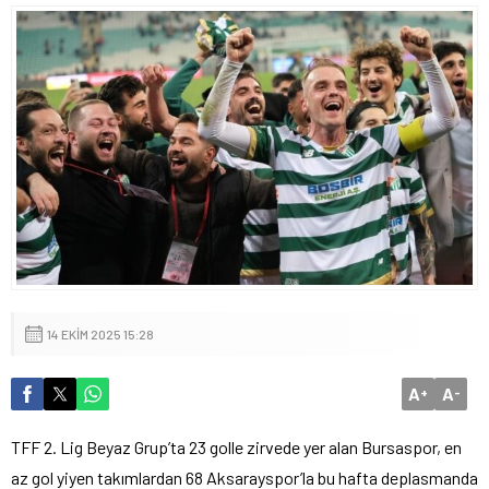
14 EKIM 2025 15:28
A
A
+
-
TFF 2. Lig Beyaz Grup’ta 23 golle zirvede yer alan Bursaspor, en
az gol yiyen takımlardan 68 Aksarayspor’la bu hafta deplasmanda