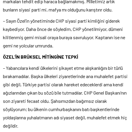
markaları tehdit edip haraca bağlamakmış. Milletimiz artık
bunların siyasi parti mi, mafya mı olduğunu karıştırır oldu.
– Sayın Özel’in yönetiminde CHP siyasi parti kimliğini giderek
kaybediyor. Daha önce de söyledim, CHP yönetilmiyor, dümeni
kilitlenmiş gemi misali oraya buraya savruluyor. Kaptanın ise ne
gemi ne yolcular umrunda.
ÖZEL’İN BRÜKSEL MİTİNGİNE TEPKİ
– Yabancılara kendi ülkelerini şikayet etme alışkanlığını bir türlü
bırakamadılar. Başka ülkeleri ziyaretlerinde ana muhalefet partisi
gibi değil, Türkiye partisi olarak hareket edeceklerdi ama kendi
ağızlarından çıkan bu sözü bile tutmadılar. CHP Genel Başkanı’nın
son ziyareti fecaat oldu. Şahsımızdan bağımsız olarak
söylüyorum; bu ülkenin cumhurbaşkanını batı başkentlerinde
yoldaşlarına yuhalatmanın adı siyaset değil, muhalefet etmek hiç
değildir.