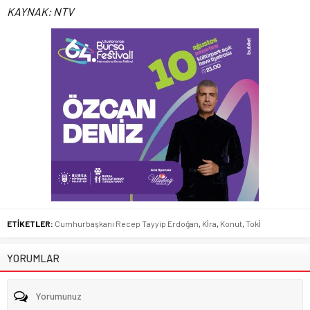
KAYNAK: NTV
ETİKETLER:
Cumhurbaşkanı Recep Tayyip Erdoğan
,
Ki̇ra
,
Konut
,
Toki̇
YORUMLAR