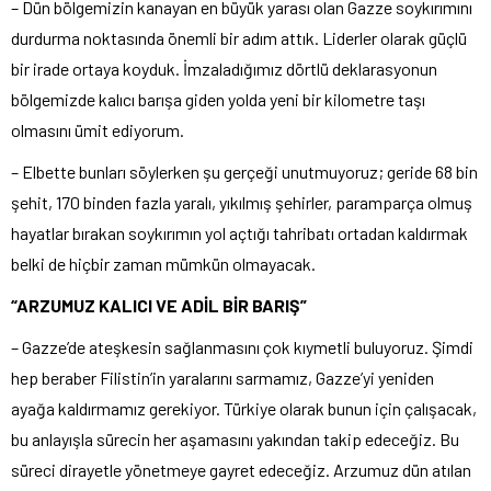
– Dün bölgemizin kanayan en büyük yarası olan Gazze soykırımını
durdurma noktasında önemli bir adım attık. Liderler olarak güçlü
bir irade ortaya koyduk. İmzaladığımız dörtlü deklarasyonun
bölgemizde kalıcı barışa giden yolda yeni bir kilometre taşı
olmasını ümit ediyorum.
– Elbette bunları söylerken şu gerçeği unutmuyoruz; geride 68 bin
şehit, 170 binden fazla yaralı, yıkılmış şehirler, paramparça olmuş
hayatlar bırakan soykırımın yol açtığı tahribatı ortadan kaldırmak
belki de hiçbir zaman mümkün olmayacak.
“ARZUMUZ KALICI VE ADİL BİR BARIŞ”
– Gazze’de ateşkesin sağlanmasını çok kıymetli buluyoruz. Şimdi
hep beraber Filistin’in yaralarını sarmamız, Gazze’yi yeniden
ayağa kaldırmamız gerekiyor. Türkiye olarak bunun için çalışacak,
bu anlayışla sürecin her aşamasını yakından takip edeceğiz. Bu
süreci dirayetle yönetmeye gayret edeceğiz. Arzumuz dün atılan