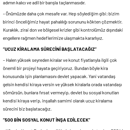
adımın kalıcı ve adil bir barışla taçlanmasıdır.
– Önümüzde daha çok mesafe var. Hep söylediğim gibi; bizim
birinci önceliğimiz hayat pahalılığı sorununu kökten çözmektir.
Kuraklık, zirai don ve bölgesel krizler gibi kontrolümüz dışındaki
engellere rağmen hedeflerimize ulaşmakta kararlıyız.
“UCUZ KİRALAMA SÜRECİNİ BAŞLATACAĞIZ”
– Halen yüksek seyreden kiralar ve konut fiyatlarıyla ilgili çok
önemli bir projeyi hayata geçiriyoruz. Bundan böyle kira
konusunda işin planlamasını devlet yapacak. Yani vatandaş
gelsin kendisi kiraya versin ve yüksek kiralarla orada vatandaşı
sömürsün, bunlara fırsat vermeyip, devlet bu sosyal konutları
kendisi kiraya verip, inşallah samimi olarak ucuz kiralama
sürecini biz başlatacağız.
“500 BİN SOSYAL KONUT İNŞA EDİLECEK”