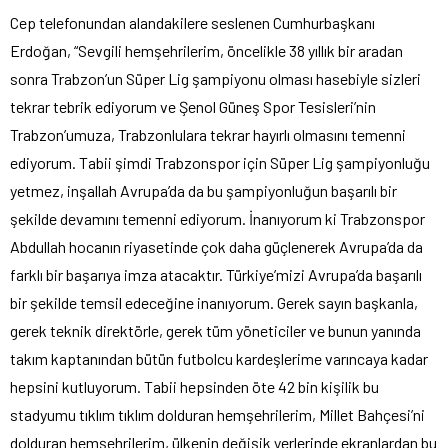
Cep telefonundan alandakilere seslenen Cumhurbaşkanı
Erdoğan, “Sevgili hemşehrilerim, öncelikle 38 yıllık bir aradan
sonra Trabzon’un Süper Lig şampiyonu olması hasebiyle sizleri
tekrar tebrik ediyorum ve Şenol Güneş Spor Tesisleri’nin
Trabzon’umuza, Trabzonlulara tekrar hayırlı olmasını temenni
ediyorum. Tabii şimdi Trabzonspor için Süper Lig şampiyonluğu
yetmez, inşallah Avrupa’da da bu şampiyonluğun başarılı bir
şekilde devamını temenni ediyorum. İnanıyorum ki Trabzonspor
Abdullah hocanın riyasetinde çok daha güçlenerek Avrupa’da da
farklı bir başarıya imza atacaktır. Türkiye’mizi Avrupa’da başarılı
bir şekilde temsil edeceğine inanıyorum. Gerek sayın başkanla,
gerek teknik direktörle, gerek tüm yöneticiler ve bunun yanında
takım kaptanından bütün futbolcu kardeşlerime varıncaya kadar
hepsini kutluyorum. Tabii hepsinden öte 42 bin kişilik bu
stadyumu tıklım tıklım dolduran hemşehrilerim, Millet Bahçesi’ni
dolduran hemşehrilerim, ülkenin değişik yerlerinde ekranlardan bu