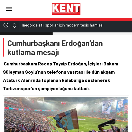
İnegöl’de atlı sporlar için modern tesis hamlesi
Karacabey’de metruk yapılara geçit yok
ALTIN
Cumhurbaşkanı Erdoğan’dan
6.660,55
Çocuklara sinema ve müzikal şölen
kutlama mesajı
Erguvan Bayramı geleceğe taşınıyor
BİST
13.779,39
3 ülke arasında ortak savunma anlaşması imzalandı
Cumhurbaşkanı Recep Tayyip Erdoğan, İçişleri Bakanı
DOLAR
Süleyman Soylu’nun telefonu vasıtası ile dün akşam
47,7111
Atatürk Alanı’nda toplanan kalabalığa seslenerek
EURO
55,1881
Tarbzonspor’un şampiyonluğunu kutladı.