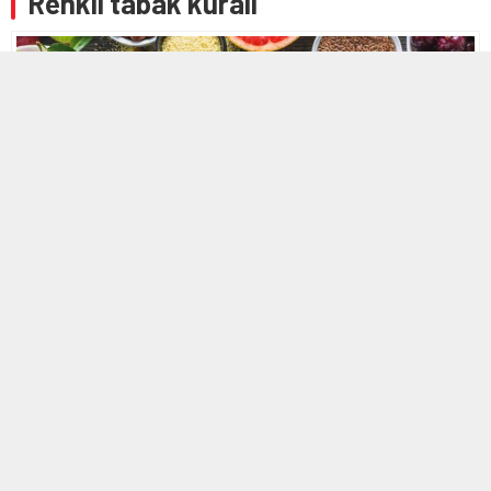
Renkli tabak kuralı
25 KASIM 2025 11:25
A
A
+
-
Beslenme ve Diyet Uzmanı Tuğçe Arabalı, mevsim geçişlerinde