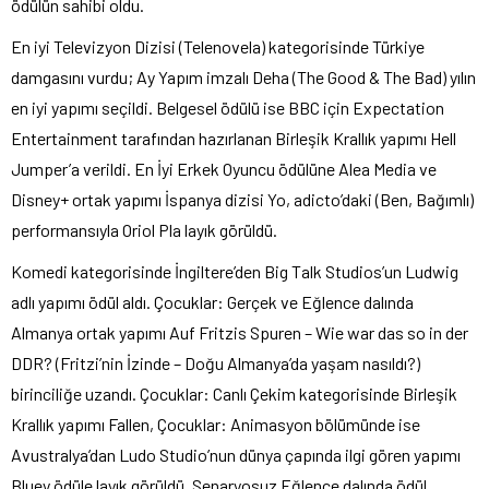
ödülün sahibi oldu.
En iyi Televizyon Dizisi (Telenovela) kategorisinde Türkiye
damgasını vurdu; Ay Yapım imzalı Deha (The Good & The Bad) yılın
en iyi yapımı seçildi. Belgesel ödülü ise BBC için Expectation
Entertainment tarafından hazırlanan Birleşik Krallık yapımı Hell
Jumper’a verildi. En İyi Erkek Oyuncu ödülüne Alea Media ve
Disney+ ortak yapımı İspanya dizisi Yo, adicto’daki (Ben, Bağımlı)
performansıyla Oriol Pla layık görüldü.
Komedi kategorisinde İngiltere’den Big Talk Studios’un Ludwig
adlı yapımı ödül aldı. Çocuklar: Gerçek ve Eğlence dalında
Almanya ortak yapımı Auf Fritzis Spuren – Wie war das so in der
DDR? (Fritzi’nin İzinde – Doğu Almanya’da yaşam nasıldı?)
birinciliğe uzandı. Çocuklar: Canlı Çekim kategorisinde Birleşik
Krallık yapımı Fallen, Çocuklar: Animasyon bölümünde ise
Avustralya’dan Ludo Studio’nun dünya çapında ilgi gören yapımı
Bluey ödüle layık görüldü. Senaryosuz Eğlence dalında ödül