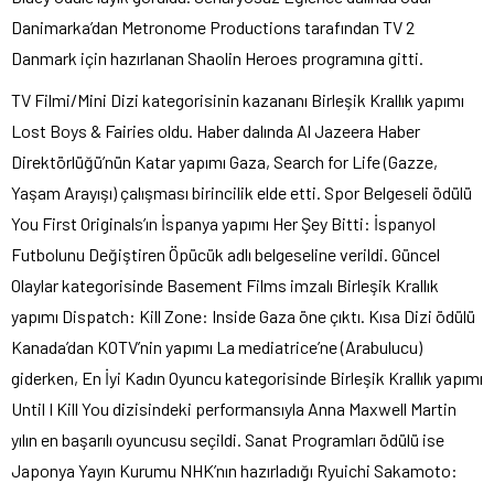
Danimarka’dan Metronome Productions tarafından TV 2
Danmark için hazırlanan Shaolin Heroes programına gitti.
TV Filmi/Mini Dizi kategorisinin kazananı Birleşik Krallık yapımı
Lost Boys & Fairies oldu. Haber dalında Al Jazeera Haber
Direktörlüğü’nün Katar yapımı Gaza, Search for Life (Gazze,
Yaşam Arayışı) çalışması birincilik elde etti. Spor Belgeseli ödülü
You First Originals’ın İspanya yapımı Her Şey Bitti: İspanyol
Futbolunu Değiştiren Öpücük adlı belgeseline verildi. Güncel
Olaylar kategorisinde Basement Films imzalı Birleşik Krallık
yapımı Dispatch: Kill Zone: Inside Gaza öne çıktı. Kısa Dizi ödülü
Kanada’dan KOTV’nin yapımı La mediatrice’ne (Arabulucu)
giderken, En İyi Kadın Oyuncu kategorisinde Birleşik Krallık yapımı
Until I Kill You dizisindeki performansıyla Anna Maxwell Martin
yılın en başarılı oyuncusu seçildi. Sanat Programları ödülü ise
Japonya Yayın Kurumu NHK’nın hazırladığı Ryuichi Sakamoto: