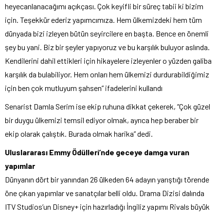
heyecanlanacağımı açıkçası. Çok keyifli bir süreç tabii ki bizim
için. Teşekkür ederiz yapımcımıza. Hem ülkemizdeki hem tüm
dünyada bizi izleyen bütün seyircilere en başta. Bence en önemli
şey bu yani. Biz bir şeyler yapıyoruz ve bu karşılık buluyor aslında.
Kendilerini dahil ettikleri için hikayelere izleyenler o yüzden galiba
karşılık da bulabiliyor. Hem onları hem ülkemizi durdurabildiğimiz
için ben çok mutluyum şahsen” ifadelerini kullandı
Senarist Damla Serim ise ekip ruhuna dikkat çekerek, “Çok güzel
bir duygu ülkemizi temsil ediyor olmak, ayrıca hep beraber bir
ekip olarak çalıştık. Burada olmak harika” dedi.
Uluslararası Emmy Ödülleri’nde geceye damga vuran
yapımlar
Dünyanın dört bir yanından 26 ülkeden 64 adayın yarıştığı törende
öne çıkan yapımlar ve sanatçılar belli oldu. Drama Dizisi dalında
ITV Studios’un Disney+ için hazırladığı İngiliz yapımı Rivals büyük