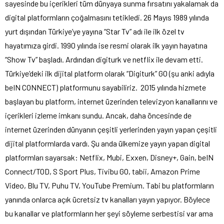
sayesinde bu içerikleri tüm dünyaya sunma fırsatını yakalamak da
digital platformların çoğalmasını tetikledi. 26 Mayıs 1989 yılında
yurt dışından Türkiye’ye yayına “Star Tv” adı ile ilk özel tv
hayatımıza girdi. 1990 yılında ise resmi olarak ilk yayın hayatına
“Show Tv” başladı. Ardından digiturk ve netflix ile devam etti.
Türkiye’deki ilk dijital platform olarak “Digiturk” GO (şu anki adıyla
beIN CONNECT) platformunu sayabiliriz. 2015 yılında hizmete
başlayan bu platform, internet üzerinden televizyon kanallarını ve
içerikleri izleme imkanı sundu. Ancak, daha öncesinde de
internet üzerinden dünyanın çeşitli yerlerinden yayın yapan çeşitli
dijital platformlarda vardı. Şu anda ülkemize yayın yapan digital
platformları sayarsak: Netflix, Mubi, Exxen, Disney+, Gain, beIN
Connect/TOD, S Sport Plus, Tivibu GO, tabii, Amazon Prime
Video, Blu TV, Puhu TV, YouTube Premium. Tabi bu platformların
yanında onlarca açık ücretsiz tv kanalları yayın yapıyor. Böylece
bu kanallar ve platformların her şeyi söyleme serbestisi var ama