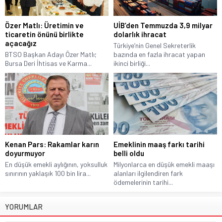
Özer Matlı: Üretimin ve
UİB’den Temmuzda 3,9 milyar
ticaretin önünü birlikte
dolarlık ihracat
açacağız
Türkiye’nin Genel Sekreterlik
BTSO Başkan Adayı Özer Matlı;
bazında en fazla ihracat yapan
Bursa Deri İhtisas ve Karma...
ikinci birliği...
Kenan Pars: Rakamlar karın
Emeklinin maaş farkı tarihi
doyurmuyor
belli oldu
En düşük emekli aylığının, yoksulluk
Milyonlarca en düşük emekli maaşı
sınırının yaklaşık 100 bin lira...
alanları ilgilendiren fark
ödemelerinin tarihi...
YORUMLAR