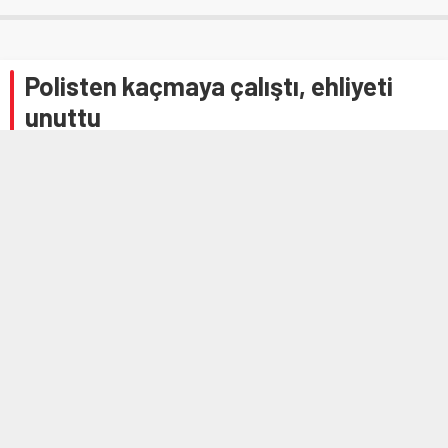
Polisten kaçmaya çalıştı, ehliyeti
unuttu
26 MAYIS 2025 15:38