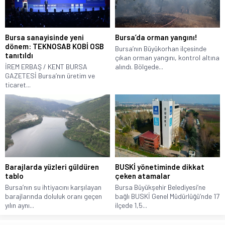
Bursa sanayisinde yeni
Bursa’da orman yangını!
dönem: TEKNOSAB KOBİ OSB
Bursa’nın Büyükorhan ilçesinde
tanıtıldı
çıkan orman yangını, kontrol altına
İREM ERBAŞ / KENT BURSA
alındı. Bölgede...
GAZETESİ Bursa’nın üretim ve
ticaret...
Barajlarda yüzleri güldüren
BUSKİ yönetiminde dikkat
tablo
çeken atamalar
Bursa’nın su ihtiyacını karşılayan
Bursa Büyükşehir Belediyesi’ne
barajlarında doluluk oranı geçen
bağlı BUSKİ Genel Müdürlüğü’nde 17
yılın aynı...
ilçede 1,5...