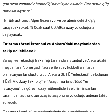
çok uzun zamandır beklediği bir misyon aslında. Geç olsun güç
olmasın diyoruz.”
İlk Türk astronot Alper Gezeravcı ve beraberindeki 3 kişiyi
taşıyacak roket, 19 Ocak saat 00.49’da uzay yolculuğuna
başlayacak.
Fırlatma töreni İstanbul ve Ankara’daki meydanlardan
takip edilebilecek
Sanayi ve Teknoloji Bakanlığı tarafından İstanbul ve Ankara’daki
meydanlara, ‘dome çadır’ adı verilen dev kubbeli alanlardan
planetaryumlar oluşturuldu. Ankara ODTÜ Yerleşkesi’nde bulunan
TÜBİTAK Uzay Teknolojileri Araştırma Enstitüsü Yer
İstasyonu’nda görevli uzay mühendisleri ve bilim insanları
tarafından astronotun uzay istasyonuna yolculuğu anbean takip
edilecek.
Fırlatma töreni, bilim merkezlerinde de izlenebilecek, bu