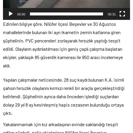
00:00
00:31
Edinilen bilgiye göre, Nilüfer ilçesi Beşevler ve 30 Ağustos
mahallelerinde bulunan iki ayrı ikametin zemin katlarına giren
şüphelinin, PVC pencereleri zorlayarak hırsızlık yaptığı tespit
edildi. Olayların aydınlatılması için geniş çaplı çalışma başlatan
ekipler, yaklaşık 85 güvenlik kamerası ile 950 aracı incelemeye
aldı.
Yapılan çalışmalar neticesinde, 28 suç kaydı bulunan K.A. isimli
şahsın hırsızlık olaylarını kırmızı renkli bir araçla gerçekleştirdiği
belirlendi. Şüphelinin ayrıca daha önceden işlediği suçlardan
dolayı 29 yıl 8 ay kesinleşmiş hapis cezasının bulunduğu ortaya
çıktı.
Yakalanmamak için kız arkadaşının evinde saklandığı tespit
edilen şüpheli, polis ekiplerince Nilüfer ilçesi İhsaniye