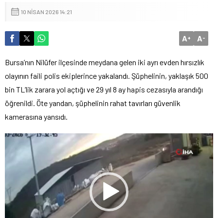
10 NISAN 2026 14:21
A
A
+
-
Bursa’nın Nilüfer ilçesinde meydana gelen iki ayrı evden hırsızlık
olayının faili polis ekiplerince yakalandı. Şüphelinin, yaklaşık 500
bin TL’lik zarara yol açtığı ve 29 yıl 8 ay hapis cezasıyla arandığı
öğrenildi. Öte yandan, şüphelinin rahat tavırları güvenlik
kamerasına yansıdı.
Video
oynatıcı