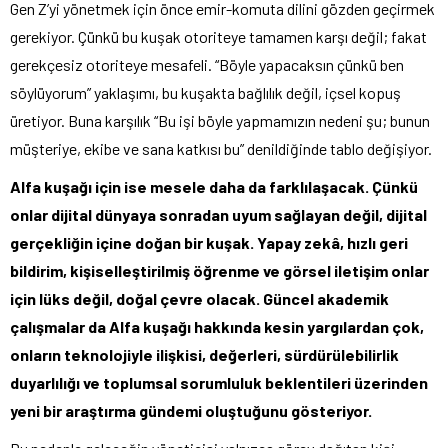
Gen Z’yi yönetmek için önce emir-komuta dilini gözden geçirmek
gerekiyor. Çünkü bu kuşak otoriteye tamamen karşı değil; fakat
gerekçesiz otoriteye mesafeli. “Böyle yapacaksın çünkü ben
söylüyorum” yaklaşımı, bu kuşakta bağlılık değil, içsel kopuş
üretiyor. Buna karşılık “Bu işi böyle yapmamızın nedeni şu; bunun
müşteriye, ekibe ve sana katkısı bu” denildiğinde tablo değişiyor.
Alfa kuşağı için ise mesele daha da farklılaşacak. Çünkü
onlar dijital dünyaya sonradan uyum sağlayan değil, dijital
gerçekliğin içine doğan bir kuşak. Yapay zekâ, hızlı geri
bildirim, kişiselleştirilmiş öğrenme ve görsel iletişim onlar
için lüks değil, doğal çevre olacak. Güncel akademik
çalışmalar da Alfa kuşağı hakkında kesin yargılardan çok,
onların teknolojiyle ilişkisi, değerleri, sürdürülebilirlik
duyarlılığı ve toplumsal sorumluluk beklentileri üzerinden
yeni bir araştırma gündemi oluştuğunu gösteriyor.