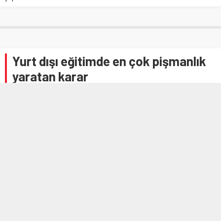
Yurt dışı eğitimde en çok pişmanlık
yaratan karar
Ebru KAYA
14 MAYIS 2026 13:12
A
A
+
-
Yurt dışı eğitimi düşünen birçok öğrenci ve aile, sürecin en