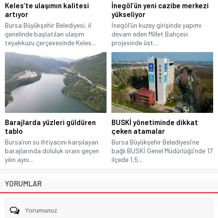
Keles’te ulaşımın kalitesi
İnegöl’ün yeni cazibe merkezi
artıyor
yükseliyor
Bursa Büyükşehir Belediyesi, il
İnegöl’ün kuzey girişinde yapımı
genelinde başlatılan ulaşım
devam eden Millet Bahçesi
teyakkuzu çerçevesinde Keles...
projesinde üst...
Barajlarda yüzleri güldüren
BUSKİ yönetiminde dikkat
tablo
çeken atamalar
Bursa’nın su ihtiyacını karşılayan
Bursa Büyükşehir Belediyesi’ne
barajlarında doluluk oranı geçen
bağlı BUSKİ Genel Müdürlüğü’nde 17
yılın aynı...
ilçede 1,5...
YORUMLAR