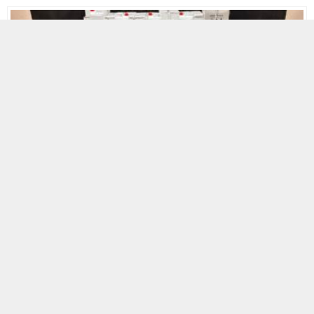
3 ARALIK 2025 13:25
A
A
+
-
Bursa’da polis ekipleri tarafından düzenlenen operasyonda sahte
içki yapımında kullanılan bin 200 litre etil alkol ele geçirildi. Olayla