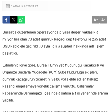
3 ARALIK 2025 13:27
A
A
+
-
Bursa’da düzenlenen operasyonda piyasa değeri yaklaşık 3
milyon lira olan 70 adet gümrük kaçağı cep telefonu ile 235 adet
USB kablo ele geçirildi. Olayla ilgili 3 şüpheli hakkında adli işlem
başlatıldı.
Edinilen bilgiye göre, Bursa İl Emniyet Müdürlüğü Kaçakçılık ve
Organize Suçlarla Mücadele (KOM) Şube Müdürlüğü ekipleri,
gümrük kaçağı ürün ticaretini ve bu yolla elde edilen haksız
kazancı engellemeye yönelik çalışma yürüttü. Çalışmalar
kapsamında Osmangazi ilçesinde 3 şahsa ait iş yerlerinde arama
yapıldı.
Yapılan aramalarda, piyasaya sürülmek üzere hazır halde bulunan