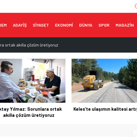
DEM
ASAYİŞ
SİYASET
EKONOMİ
DÜNYA
SPOR
MAGAZİN
ra ortak akılla çözüm üretiyoruz
ere’de yeniden açılıyor
ı açıklaması
 çok yakında açılacak
sevinci
es’te ulaşımın kalitesi artıyor
İnegöl’ün yeni cazibe merke
yükseliyor