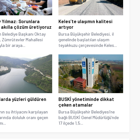
 Yılmaz: Sorunlara
Keles’te ulaşımın kalitesi
 akılla çözüm üretiyoruz
artıyor
ım Belediye Başkanı Oktay
Bursa Büyükşehir Belediyesi, il
, Zümrütevler Mahallesi
genelinde başlatılan ulaşım
la bir araya...
teyakkuzu çerçevesinde Keles...
larda yüzleri güldüren
BUSKİ yönetiminde dikkat
çeken atamalar
nın su ihtiyacını karşılayan
Bursa Büyükşehir Belediyesi’ne
arında doluluk oranı geçen
bağlı BUSKİ Genel Müdürlüğü’nde
nı...
17 ilçede 1,5...