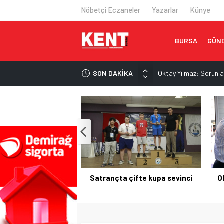
Nöbetçi Eczaneler
Yazarlar
Künye
BURSA
GÜN
SON DAKİKA
Oktay Yılmaz: Sorunla
Epstein dosyası İngilt
İran’dan Hürmüz Boğaz
Trump: Hürmüz Boğazı
Satrançta çifte kupa 
çifte kupa sevinci
Oktay Yılmaz: Sorunlara ortak
Kel
akılla çözüm üretiyoruz