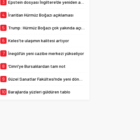
yaşattığı konserde bir de
3
Epstein dosyası İngiltere’de yeniden açılıyor
sürprize imza atarak
Bursaspor için...
4
İran’dan Hürmüz Boğazı açıklaması
5
Trump: Hürmüz Boğazı çok yakında açılacak
6
Keles’te ulaşımın kalitesi artıyor
7
İnegöl’ün yeni cazibe merkezi yükseliyor
8
‘Cimri’ye Bursalılardan tam not
9
Güzel Sanatlar Fakültesi’nde yeni dönem
10
Barajlarda yüzleri güldüren tablo