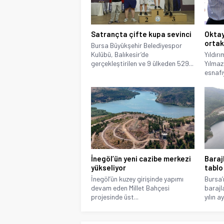
Satrançta çifte kupa sevinci
Oktay
ortak
Bursa Büyükşehir Belediyespor
Kulübü, Balıkesir’de
Yıldır
gerçekleştirilen ve 9 ülkeden 529...
Yılmaz
esnafıy
İnegöl’ün yeni cazibe merkezi
Baraj
yükseliyor
tablo
İnegöl’ün kuzey girişinde yapımı
Bursa’
devam eden Millet Bahçesi
barajl
projesinde üst...
yılın ay