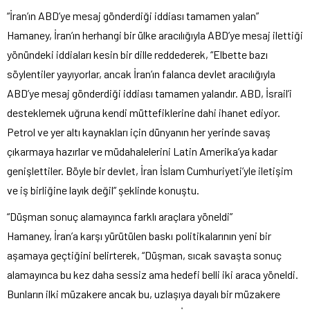
“İran’ın ABD’ye mesaj gönderdiği iddiası tamamen yalan”
Hamaney, İran’ın herhangi bir ülke aracılığıyla ABD’ye mesaj ilettiği
yönündeki iddiaları kesin bir dille reddederek, “Elbette bazı
söylentiler yayıyorlar, ancak İran’ın falanca devlet aracılığıyla
ABD’ye mesaj gönderdiği iddiası tamamen yalandır. ABD, İsrail’i
desteklemek uğruna kendi müttefiklerine dahi ihanet ediyor.
Petrol ve yer altı kaynakları için dünyanın her yerinde savaş
çıkarmaya hazırlar ve müdahalelerini Latin Amerika’ya kadar
genişlettiler. Böyle bir devlet, İran İslam Cumhuriyeti’yle iletişim
ve iş birliğine layık değil” şeklinde konuştu.
“Düşman sonuç alamayınca farklı araçlara yöneldi”
Hamaney, İran’a karşı yürütülen baskı politikalarının yeni bir
aşamaya geçtiğini belirterek, “Düşman, sıcak savaşta sonuç
alamayınca bu kez daha sessiz ama hedefi belli iki araca yöneldi.
Bunların ilki müzakere ancak bu, uzlaşıya dayalı bir müzakere