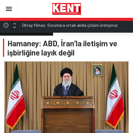
Oktay Yılmaz: Sorunlara ortak akılla çözüm üretiyoruz
Epstein dosyası İngiltere’de yeniden açılıyor
ALTIN
Hamaney: ABD, İran’la iletişim ve
6.525,81
İran’dan Hürmüz Boğazı açıklaması
işbirliğine layık değil
Trump: Hürmüz Boğazı çok yakında açılacak
BİST
13.703,13
Satrançta çifte kupa sevinci
DOLAR
47,5932
EURO
55,0919