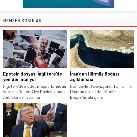
BENZER KONULAR
Epstein dosyası İngiltere’de
İran’dan Hürmüz Boğazı
yeniden açılıyor
açıklaması
İngiltere’de şiddet mağdurlarından
İran devlet televizyonu, Tahran ile
sorumlu Bakan Alex Davies-Jones,
Umman arasında Hürmüz
ABD’li cinsel istismar...
Boğazı’ndaki gemi...