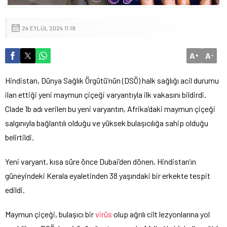
24 EYLÜL 2024 11:19
A
A
+
-
Hindistan, Dünya Sağlık Örgütü’nün (DSÖ) halk sağlığı acil durumu
ilan ettiği yeni maymun çiçeği varyantıyla ilk vakasını bildirdi.
Clade 1b adı verilen bu yeni varyantın, Afrika’daki maymun çiçeği
salgınıyla bağlantılı olduğu ve yüksek bulaşıcılığa sahip olduğu
belirtildi.
Yeni varyant, kısa süre önce Dubai’den dönen, Hindistan’ın
güneyindeki Kerala eyaletinden 38 yaşındaki bir erkekte tespit
edildi.
Maymun çiçeği, bulaşıcı bir
virüs
olup ağrılı cilt lezyonlarına yol