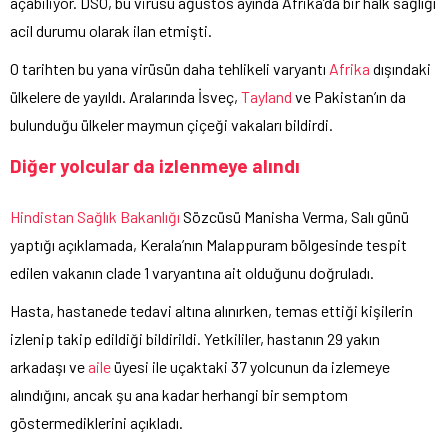
açabiliyor. DSÖ, bu virüsü ağustos ayında Afrika’da bir halk sağlığı
acil durumu olarak ilan etmişti.
O tarihten bu yana virüsün daha tehlikeli varyantı
Afrika
dışındaki
ülkelere de yayıldı. Aralarında İsveç,
Tayland
ve Pakistan’ın da
bulunduğu ülkeler maymun çiçeği vakaları bildirdi.
Diğer yolcular da izlenmeye alındı
Hindistan
Sağlık Bakanlığı
Sözcüsü Manisha Verma, Salı günü
yaptığı açıklamada, Kerala’nın Malappuram bölgesinde tespit
edilen vakanın clade 1 varyantına ait olduğunu doğruladı.
Hasta, hastanede tedavi altına alınırken, temas ettiği kişilerin
izlenip takip edildiği bildirildi. Yetkililer, hastanın 29 yakın
arkadaşı ve
aile
üyesi ile uçaktaki 37 yolcunun da izlemeye
alındığını, ancak şu ana kadar herhangi bir semptom
göstermediklerini açıkladı.