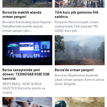
Bursa’da makilik alanda
Türk kuru yük gemisine İHA
orman yangını!
saldırısı
Bursa’nın Karacabey ilçesi Hayırlar
Rusya’nın Novorossiysk Limanı
Mahallesi’nde makilik alanda
açıklarındaki Türk bayraklı “MV
orman yangını çıktı....
Güllük” kuru yük...
Bursa sanayisinde yeni
Bursa’da orman yangını!
dönem: TEKNOSAB KOBİ OSB
Bursa’nın Büyükorhan ilçesinde
tanıtıldı
çıkan orman yangını, kontrol altına
İREM ERBAŞ / KENT BURSA
alındı. Bölgede...
GAZETESİ Bursa’nın üretim ve
ticaret...