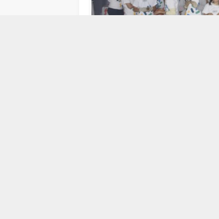
6 HAZIRAN 2026 15:21
“Dünya Bize Emanet” temasıyla kutlanan
bilincini artırmaya yönelik çalışmalarıyl
ve gerçekleştirilen Tohum Topu Atölyesi,
Bursa Valiliği Çevre, Şehircilik ve İklim