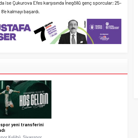
nda ise Çukurova Efes karşısında İnegöllü genç sporcular; 25-
 8’e kalmayı başardı.
spor yeni transferini
adı
por Kulübü, Sivasspor