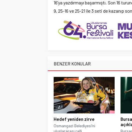
16’ya yazdırmayı başarmıştı. Son 16 turu
9, 25-16 ve 25-21 ile 3 seti de kazanıp son
BENZER KONULAR
Hedef yeniden zirve
Bursa
açıkl
Osmangazi Belediyesi’ni
uluslararası ralli
Bursas