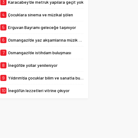
3
Karacabey’de metruk yapılara geçit yok
4
Çocuklara sinema ve müzikal şölen
5
Erguvan Bayramı geleceğe taşınıyor
6
Osmangazi’de yaz akşamlarına müzik ve eğlence damgası
7
Osmangazi’de istihdam buluşması
8
İnegöl’de yollar yenileniyor
9
Yıldırım’da çocuklar bilim ve sanatla buluşuyor
10
İnegöl’ün lezzetleri vitrine çıkıyor