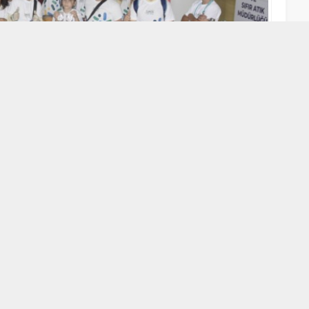
A
A
+
-
 Çevre Haftası etkinliklerinde Karacabey Belediyesi, çevre
a dikkat çekti. Karacabey Belediyesi tarafından kurulan stant
 öğrencilerden yoğun ilgi gördü.
 Değişikliği İl Müdürlüğü koordinasyonunda bu yıl “Dünya Bize