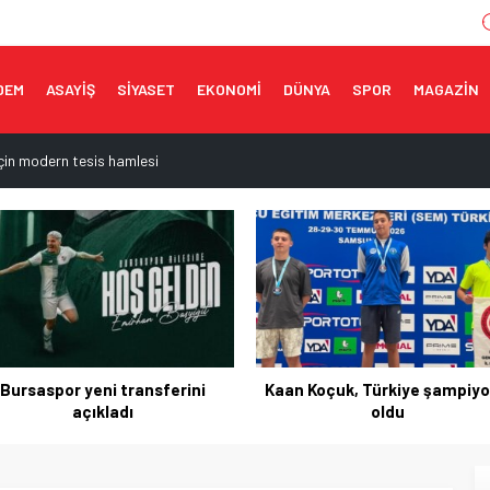
DEM
ASAYİŞ
SİYASET
EKONOMİ
DÜNYA
SPOR
MAGAZİN
 için modern tesis hamlesi
apılara geçit yok
müzikal şölen
ceğe taşınıyor
k savunma anlaşması imzalandı
an Koçuk, Türkiye şampiyonu
UEFA’dan FIFA’ya boykot
oldu