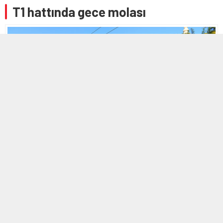
T1 hattında gece molası
18 EYLÜL 2025 12:41
A
A
+
-