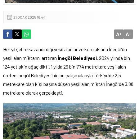
21 OCAK 2025 16:44
A
A
+
-
Her yıl şehre kazandırdığı yeşil alanlar ve koruluklarla İnegöl’ün
yeşil alan miktarını arttıran
İnegöl Belediyesi
, 2024 yılında bin
124 yetişkin ağaç dikti. 1 yılda 29 bin 774 metrekare yeşil alan
üreten İnegöl Belediyesi’nin bu çalışmalarıyla Türkiye’de 2,5
metrekare olan kişi başına düşen yeşil alan miktarı İnegöl’de 3,88
metrekare olarak gerçekleşti.