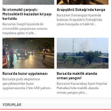
İki otomobil çarpıştı:
Arapşükrü Sokağı’nda kavga
Motosikletli kazadan kıl payı
Bursa’nın Osmangazi ilçesinde
kurtuldu
bulunan Arapşükrü Sokağı’nda
Bursa’nın İnegöl ilçesinde iki
çıkan kavgada ortalık bir...
otomobilin çarpışması sonucu
meydana gelen trafik...
Bursa’da huzur uygulaması
Bursa’da makilik alanda
orman yangını!
Bursa’da polis ekiplerince
gerçekleştirilen huzur
Bursa’nın Karacabey ilçesi Hayırlar
uygulamasında 2 bin 468 şahsın...
Mahallesi’nde makilik alanda
orman yangını çıktı....
YORUMLAR