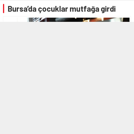
Bursa’da çocuklar mutfağa girdi
21 OCAK 2025 16:41
A
A
+
-