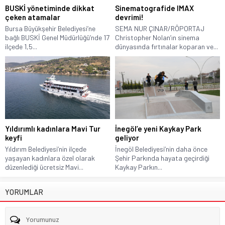
BUSKİ yönetiminde dikkat
Sinematografide IMAX
çeken atamalar
devrimi!
Bursa Büyükşehir Belediyesi’ne
SEMA NUR ÇINAR/RÖPORTAJ
bağlı BUSKİ Genel Müdürlüğü’nde 17
Christopher Nolan’ın sinema
ilçede 1,5...
dünyasında fırtınalar koparan ve...
Yıldırımlı kadınlara Mavi Tur
İnegöl’e yeni Kaykay Park
keyfi
geliyor
Yıldırım Belediyesi’nin ilçede
İnegöl Belediyesi’nin daha önce
yaşayan kadınlara özel olarak
Şehir Parkında hayata geçirdiği
düzenlediği ücretsiz Mavi...
Kaykay Parkın...
YORUMLAR