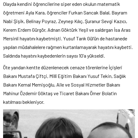
Olayda kendini öğrencilerine siper eden okulun matematik
öğretmeni Ayla Kara, öğrenciler Furkan Sancak Balal, Bayram
Nabi Şişik, Belinay Poyraz, Zeynep Kılıç, Şuranur Sevgi Kazıcı,
Kerem Erdem Gürgör, Adnan Göktürk Yeşil ve saldırgan İsa Aras
Mersinli hayatını kaybetmişti. Yusuf Tarık Gül’ün de hastanede
yapılan müdahalelere rağmen kurtarılamayarak hayatını kaybetti.
Saldırıda hayatını kaybedenlerin sayısı 10’a yükseldi.
Öte yandan kentte düzenlenecek cenaze törenlerine İçişleri
Bakanı Mustafa Çiftçi, Millî Eğitim Bakanı Yusuf Tekin, Sağlık
Bakanı Kemal Memişoğlu, Aile ve Sosyal Hizmetler Bakanı
Mahinur Özdemir Göktaş ve Ticaret Bakanı Ömer Bolat’ın
katılması bekleniyor.