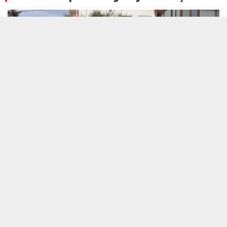
16 NISAN 2026 10:58
A
A
+
-
Kahramanmaraş’taki okul saldırısını gerçekleştiren İsa
Aras Mersinli’nin, eylemini 11 Nisan’da plandığı anlaşıldı.