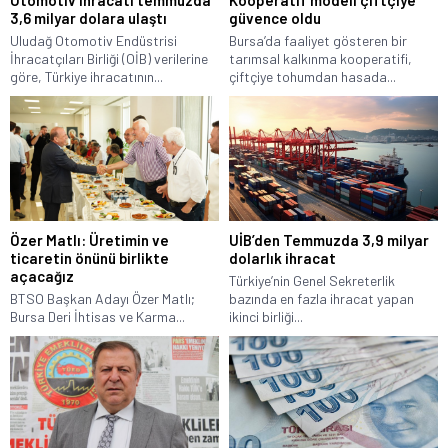
3,6 milyar dolara ulaştı
güvence oldu
Uludağ Otomotiv Endüstrisi
Bursa’da faaliyet gösteren bir
İhracatçıları Birliği (OİB) verilerine
tarımsal kalkınma kooperatifi,
göre, Türkiye ihracatının...
çiftçiye tohumdan hasada...
Özer Matlı: Üretimin ve
UİB’den Temmuzda 3,9 milyar
ticaretin önünü birlikte
dolarlık ihracat
açacağız
Türkiye’nin Genel Sekreterlik
BTSO Başkan Adayı Özer Matlı;
bazında en fazla ihracat yapan
Bursa Deri İhtisas ve Karma...
ikinci birliği...