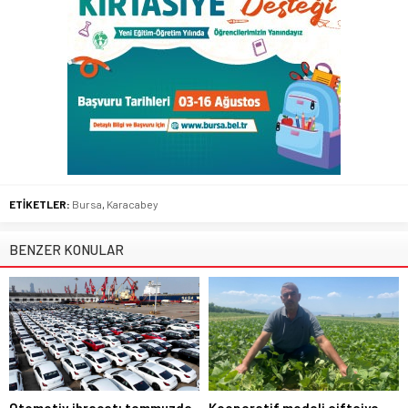
ETİKETLER:
Bursa
,
Karacabey
BENZER KONULAR
Otomotiv ihracatı temmuzda
Kooperatif modeli çiftçiye