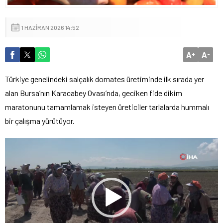
1 HAZIRAN 2026 14:52
A
A
+
-
Türkiye genelindeki salçalık domates üretiminde ilk sırada yer
alan Bursa’nın Karacabey Ovası’nda, geciken fide dikim
maratonunu tamamlamak isteyen üreticiler tarlalarda hummalı
bir çalışma yürütüyor.
Video
oynatıcı