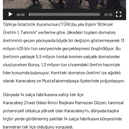
00:00
07:25
Türkiye İstatistik Kurumu’nun (TÜİK) bu yıla ilişkin “Bitkisel
Üretim 1. Tahmini” verilerine göre, ülkedeki toplam domates
üretiminin geçen yıla kıyasla büyük bir değişim göstermeyerek 13
milyon 425 bin ton seviyesinde gerçekleşmesi öngörülüyor. Bu
üretimin yaklaşık 5,5 milyon tonluk kısmını salçalık domatesler
oluştururken Bursa, 1,3 milyon ton civarındaki üretim hacmiyle
lider konumda bulunuyor. Kentteki domates üretimi ise ağırlıklı
olarak Karacabey ve Mustafakemalpaşa ilçelerinde yoğunlaşıyor.
Dünyada 14 salça fabrikasına sahip tek ilçe
Karacabey Ziraat Odası İkinci Başkanı Ramazan Düzen, tarımsal
potansiyeli oldukça yüksek olan Karacabey’in, dünyada başka
hiçbir yerde görülmemiş şekilde 14 salça fabrikasını bünyesinde
barındıran tek ilçe olduğunu vurguladı.