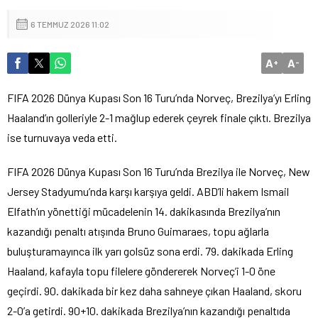
6 TEMMUZ 2026 11:02
A
A
+
-
FIFA 2026 Dünya Kupası Son 16 Turu’nda Norveç, Brezilya’yı Erling
Haaland’ın golleriyle 2-1 mağlup ederek çeyrek finale çıktı. Brezilya
ise turnuvaya veda etti.
FIFA 2026 Dünya Kupası Son 16 Turu’nda Brezilya ile Norveç, New
Jersey Stadyumu’nda karşı karşıya geldi. ABD’li hakem Ismail
Elfath’ın yönettiği mücadelenin 14. dakikasında Brezilya’nın
kazandığı penaltı atışında Bruno Guimaraes, topu ağlarla
buluşturamayınca ilk yarı golsüz sona erdi. 79. dakikada Erling
Haaland, kafayla topu filelere göndererek Norveç’i 1-0 öne
geçirdi. 90. dakikada bir kez daha sahneye çıkan Haaland, skoru
2-0’a getirdi. 90+10. dakikada Brezilya’nın kazandığı penaltıda