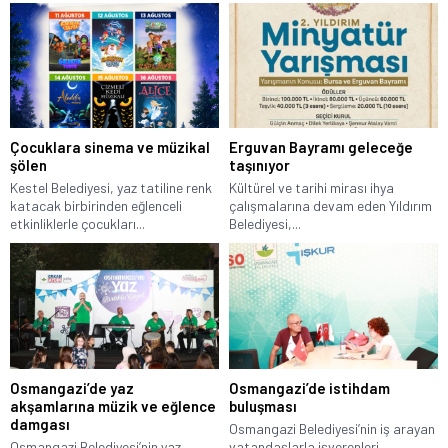
Çocuklara sinema ve müzikal
Erguvan Bayramı geleceğe
şölen
taşınıyor
Kestel Belediyesi, yaz tatiline renk
Kültürel ve tarihi mirası ihya
katacak birbirinden eğlenceli
çalışmalarına devam eden Yıldırım
etkinliklerle çocukları...
Belediyesi,...
Osmangazi’de yaz
Osmangazi’de istihdam
akşamlarına müzik ve eğlence
buluşması
damgası
Osmangazi Belediyesi’nin iş arayan
Osmangazi Belediyesi’nin yaz
vatandaşlarla işverenleri