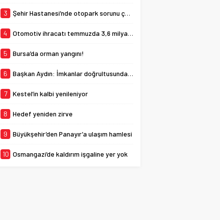
beyazlı kulüp, Sivasspor
forması giyen 21
3
Şehir Hastanesi’nde otopark sorunu çözülüyor
yaşındaki...
4
Otomotiv ihracatı temmuzda 3,6 milyar dolara ulaştı
5
Bursa’da orman yangını!
6
Başkan Aydın: İmkanlar doğrultusunda eksiklikleri gidermeye çalışıyoruz
7
Kestel’in kalbi yenileniyor
8
Hedef yeniden zirve
9
Büyükşehir’den Panayır’a ulaşım hamlesi
10
Osmangazi’de kaldırım işgaline yer yok