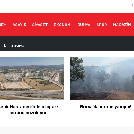
DEM
ASAYİŞ
SİYASET
EKONOMİ
DÜNYA
SPOR
MAGAZİN
porla buluşuyor
topark sorunu çözülüyor
muzda 3,6 milyar dolara ulaştı
ı!
ne tescil
Bursa’da orman yangını!
Başkan Aydın: İmkanlar
doğrultusunda eksiklikleri
gidermeye çalışıyoruz