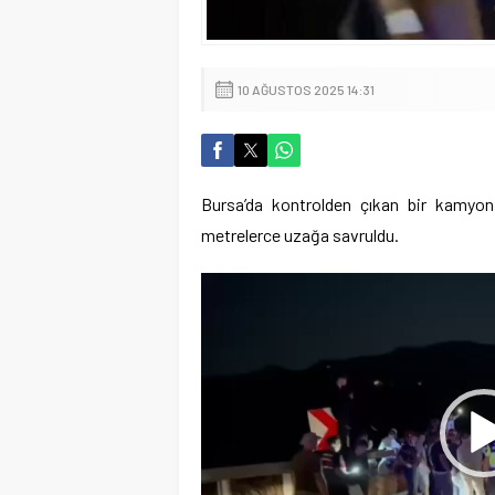
10 AĞUSTOS 2025 14:31
Bursa’da kontrolden çıkan bir kamyon
metrelerce uzağa savruldu.
Video
oynatıcı