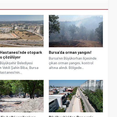
 Hastanesi’nde otopark
Bursa’da orman yangını!
u çözülüyor
Bursa’nın Büyükorhan ilçesinde
Büyükşehir Belediyesi
çıkan orman yangını, kontrol
 Vekili Şahin Biba, Bursa
altına alındı. Bölgede...
astanesi’nin...