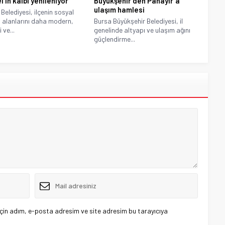
’in kalbi yenileniyor
Büyükşehir’den Panayır’a
ulaşım hamlesi
 Belediyesi, ilçenin sosyal
alanlarını daha modern,
Bursa Büyükşehir Belediyesi, il
 ve...
genelinde altyapı ve ulaşım ağını
güçlendirme...
çin adım, e-posta adresim ve site adresim bu tarayıcıya