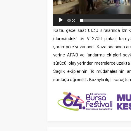
00:00
Kaza, gece saat 01.30 sıralarında İzni
idaresindeki 34 V 2706 plakalı kamyo
şarampole yuvarlandı. Kaza sırasında ara
yerine AFAD ve jandarma ekipleri sevk 
sürücü, olay yerinden metrelerce uzakta a
Sağlık ekiplerinin ilk müdahalesinin a
sürdüğü öğrenildi. Kazayla ilgili soruştur