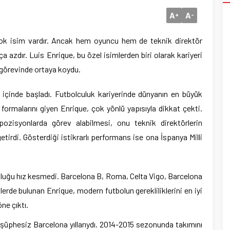
A
A
+
-
çok isim vardır. Ancak hem oyuncu hem de teknik direktör
ça azdır. Luis Enrique, bu özel isimlerden biri olarak kariyeri
görevinde ortaya koydu.
 içinde başladı. Futbolculuk kariyerinde dünyanın en büyük
formalarını giyen Enrique, çok yönlü yapısıyla dikkat çekti.
ozisyonlarda görev alabilmesi, onu teknik direktörlerin
tirdi. Gösterdiği istikrarlı performans ise ona İspanya Milli
culuğu hız kesmedi. Barcelona B, Roma, Celta Vigo, Barcelona
lerde bulunan Enrique, modern futbolun gerekliliklerini en iyi
ne çıktı.
 şüphesiz Barcelona yıllarıydı. 2014-2015 sezonunda takımını