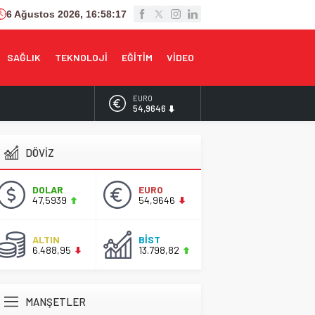
6 Ağustos 2026, 16:58:18
SAĞLIK
TEKNOLOJİ
EĞİTİM
VİDEO
ALTIN
6.488,95
BİST
13.798,82
DÖVİZ
DOLAR
47,5939
DOLAR
EURO
47,5939
54,9646
EURO
54,9646
ALTIN
BİST
6.488,95
13.798,82
MANŞETLER