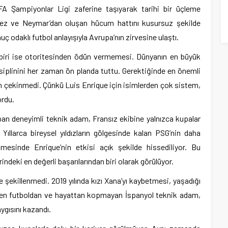
A Şampiyonlar Ligi zaferine taşıyarak tarihi bir üçleme
árez ve Neymar’dan oluşan hücum hattını kusursuz şekilde
 odaklı futbol anlayışıyla Avrupa’nın zirvesine ulaştı.
n biri ise otoritesinden ödün vermemesi. Dünyanın en büyük
isiplinini her zaman ön planda tuttu. Gerektiğinde en önemli
n çekinmedi. Çünkü Luis Enrique için isimlerden çok sistem,
ordu.
an deneyimli teknik adam, Fransız ekibine yalnızca kupalar
 Yıllarca bireysel yıldızların gölgesinde kalan PSG’nin daha
mesinde Enrique’nin etkisi açık şekilde hissediliyor. Bu
ndeki en değerli başarılarından biri olarak görülüyor.
le şekillenmedi. 2019 yılında kızı Xana’yı kaybetmesi, yaşadığı
ğmen futboldan ve hayattan kopmayan İspanyol teknik adam,
ygısını kazandı.