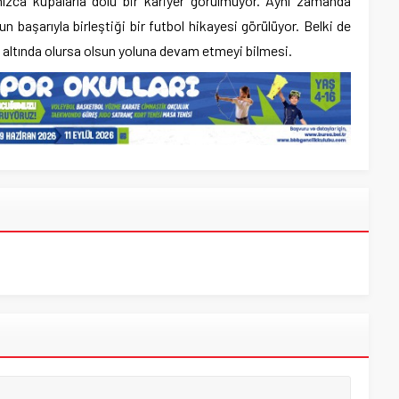
nızca kupalarla dolu bir kariyer görülmüyor. Aynı zamanda
un başarıyla birleştiği bir futbol hikayesi görülüyor. Belki de
 altında olursa olsun yoluna devam etmeyi bilmesi.