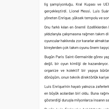
lig şampiyonluğu, Kral Kupası ve UEF
gerçekleştirdi. Lionel Messi, Luis Su
yöneten Enrique, yüksek tempolu ve sonuç
Onu farklı kılan en önemli özelliklerde
yıldızlarıyla çalışmasına rağmen takım d
oyuncular hakkında zor kararlar almakta
bireylerden çok takım oyunu önem taşıy
Bugün Paris Saint-Germain’de görev yap
değil, bir oyun kimliği de kazandırıyor.
organize ve kolektif bir yapıya bürün
dönüşüm, onun teknik direktörlük kariyeri
Luis Enrique’nin hayatı yalnızca zaferler
en büyük acılardan biri oldu. Buna ra
gösterdiği duruşla milyonlarca insanın sa