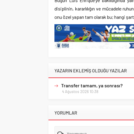
Bugün Luis Enrique’ye bakıldığında yal
disiplinin, kararlılığın ve mücadele ruhun
onu özel yapan tam olarak bu; hangi şart
YAZARIN EKLEMİŞ OLDUĞU YAZILAR
Transfer tamam, ya sonrası?
4 Ağustos 2026 10:38
YORUMLAR