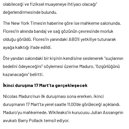
olabileceği ve fiziksel muayeneye ihtiyacı olacağı”
değerlendirmesinde bulundu.
The New York Times’ın haberine göre ise mahkeme salonunda,
Flores’in alnında bandaj ve sağ gözünün çevresinde morluk
olduğu görüldü. Flores’in yanındaki ABD’li yetkiliye tutunarak
ayağa kalktığı ifade edildi.
Öte yandan salondaki bir kişinin kendisine seslenerek “suçlarının
bedelini ödeyeceğini” söylemesi üzerine Maduro, “özgürlüğünü
kazanacağını” belirtti.
İkinci duruşma 17 Mart’ta gerçekleşecek
Nicolas Maduro’nun ilk duruşması sona ererken, ikinci
duruşmanın 17 Mart’ta yerel saatle 11.00’de görüleceği açıklandı.
Maduro’yu mahkemede, Wikileaks’in kurucusu Julian Assange’ın
avukatı Barry Pollack temsil ediyor.