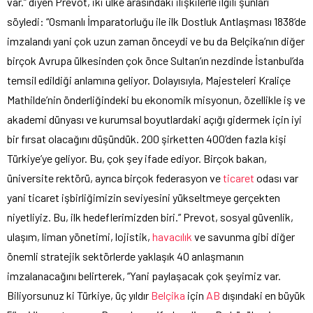
var.” diyen Prevot, iki ülke arasındaki ilişkilerle ilgili şunları
söyledi: “Osmanlı İmparatorluğu ile ilk Dostluk Antlaşması 1838’de
imzalandı yani çok uzun zaman önceydi ve bu da Belçika’nın diğer
birçok Avrupa ülkesinden çok önce Sultan’ın nezdinde İstanbul’da
temsil edildiği anlamına geliyor. Dolayısıyla, Majesteleri Kraliçe
Mathilde’nin önderliğindeki bu ekonomik misyonun, özellikle iş ve
akademi dünyası ve kurumsal boyutlardaki açığı gidermek için iyi
bir fırsat olacağını düşündük. 200 şirketten 400’den fazla kişi
Türkiye’ye geliyor. Bu, çok şey ifade ediyor. Birçok bakan,
üniversite rektörü, ayrıca birçok federasyon ve
ticaret
odası var
yani ticaret işbirliğimizin seviyesini yükseltmeye gerçekten
niyetliyiz. Bu, ilk hedeflerimizden biri.” Prevot, sosyal güvenlik,
ulaşım, liman yönetimi, lojistik,
havacılık
ve savunma gibi diğer
önemli stratejik sektörlerde yaklaşık 40 anlaşmanın
imzalanacağını belirterek, “Yani paylaşacak çok şeyimiz var.
Biliyorsunuz ki Türkiye, üç yıldır
Belçika
için
AB
dışındaki en büyük