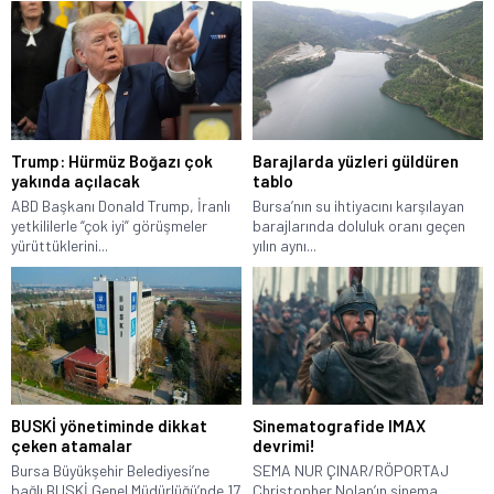
Trump: Hürmüz Boğazı çok
Barajlarda yüzleri güldüren
yakında açılacak
tablo
ABD Başkanı Donald Trump, İranlı
Bursa’nın su ihtiyacını karşılayan
yetkililerle “çok iyi” görüşmeler
barajlarında doluluk oranı geçen
yürüttüklerini...
yılın aynı...
BUSKİ yönetiminde dikkat
Sinematografide IMAX
çeken atamalar
devrimi!
Bursa Büyükşehir Belediyesi’ne
SEMA NUR ÇINAR/RÖPORTAJ
bağlı BUSKİ Genel Müdürlüğü’nde 17
Christopher Nolan’ın sinema