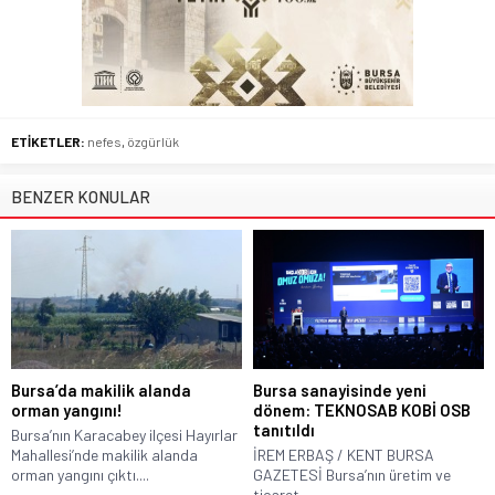
ETİKETLER:
nefes
,
özgürlük
BENZER KONULAR
Bursa’da makilik alanda
Bursa sanayisinde yeni
orman yangını!
dönem: TEKNOSAB KOBİ OSB
tanıtıldı
Bursa’nın Karacabey ilçesi Hayırlar
Mahallesi’nde makilik alanda
İREM ERBAŞ / KENT BURSA
orman yangını çıktı....
GAZETESİ Bursa’nın üretim ve
ticaret...