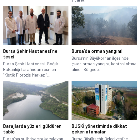
Bursa Şehir Hastanesi’ne
Bursa’da orman yangını!
tescil
Bursa’nın Büyükorhan ilçesinde
Bursa Şehir Hastanesi, Sağlık
çıkan orman yangını, kontrol altına
Bakanlığı tarafından resmen
alındı. Bölgede...
“Kistik Fibrozis Merkezi”...
Barajlarda yüzleri güldüren
BUSKİ yönetiminde dikkat
tablo
çeken atamalar
Bursa’nın su ihtiyacını karşılayan
Bursa Büyükşehir Belediyesi’ne