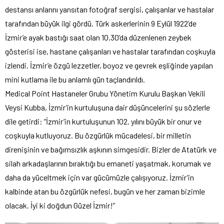
destansı anlarını yansıtan fotoğraf sergisi, çalışanlar ve hastalar
tarafından büyük ilgi gördü. Türk askerlerinin 9 Eylül 1922’de
İzmir’e ayak bastığı saat olan 10.30’da düzenlenen zeybek
gösterisi ise, hastane çalışanları ve hastalar tarafından coşkuyla
izlendi. İzmir’e özgü lezzetler, boyoz ve gevrek eşliğinde yapılan
mini kutlama ile bu anlamlı gün taçlandırıldı.
Medical Point Hastaneler Grubu Yönetim Kurulu Başkan Vekili
Veysi Kubba, İzmir’in kurtuluşuna dair düşüncelerini şu sözlerle
dile getirdi: “İzmir’in kurtuluşunun 102. yılını büyük bir onur ve
coşkuyla kutluyoruz. Bu özgürlük mücadelesi, bir milletin
direnişinin ve bağımsızlık aşkının simgesidir. Bizler de Atatürk ve
silah arkadaşlarının bıraktığı bu emaneti yaşatmak, korumak ve
daha da yüceltmek için var gücümüzle çalışıyoruz. İzmir’in
kalbinde atan bu özgürlük nefesi, bugün ve her zaman bizimle
olacak. İyi ki doğdun Güzel İzmir!”