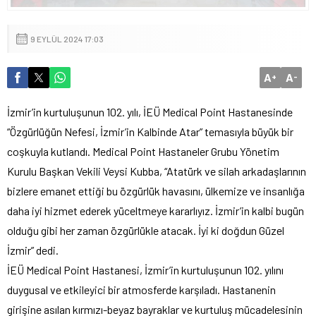
9 EYLÜL 2024 17:03
A
A
+
-
İzmir’in kurtuluşunun 102. yılı, İEÜ Medical Point Hastanesinde
“Özgürlüğün Nefesi, İzmir’in Kalbinde Atar” temasıyla büyük bir
coşkuyla kutlandı. Medical Point Hastaneler Grubu Yönetim
Kurulu Başkan Vekili Veysi Kubba, “Atatürk ve silah arkadaşlarının
bizlere emanet ettiği bu özgürlük havasını, ülkemize ve insanlığa
daha iyi hizmet ederek yüceltmeye kararlıyız. İzmir’in kalbi bugün
olduğu gibi her zaman özgürlükle atacak. İyi ki doğdun Güzel
İzmir” dedi.
İEÜ Medical Point Hastanesi, İzmir’in kurtuluşunun 102. yılını
duygusal ve etkileyici bir atmosferde karşıladı. Hastanenin
girişine asılan kırmızı-beyaz bayraklar ve kurtuluş mücadelesinin