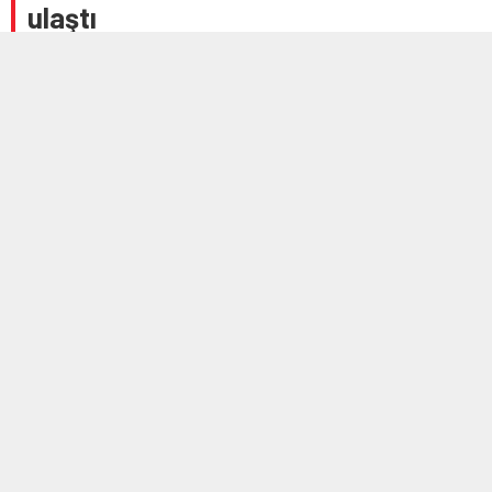
ulaştı
20 TEMMUZ 2025 11:43
A
A
+
-
Bu yıl 38. kez düzenlenen İnegöl’ün sembol