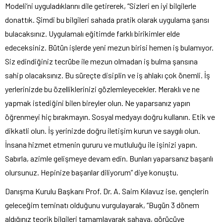
Modeli’ni uyguladıklarını dile getirerek, “Sizleri en iyi bilgilerle
donattık. Şimdi bu bilgileri sahada pratik olarak uygulama şansı
bulacaksınız. Uygulamalı eğitimde farklı birikimler elde
edeceksiniz. Bütün işlerde yeni mezun birisi hemen iş bulamıyor.
Siz edindiğiniz tecrübe ile mezun olmadan iş bulma şansına
sahip olacaksınız. Bu süreçte disiplin ve iş ahlakı çok önemli. İş
yerlerinizde bu özelliklerinizi gözlemleyecekler. Meraklı ve ne
yapmak istediğini bilen bireyler olun. Ne yaparsanız yapın
öğrenmeyi hiç bırakmayın. Sosyal medyayı doğru kullanın. Etik ve
dikkatli olun. İş yerinizde doğru iletişim kurun ve saygılı olun.
İnsana hizmet etmenin gururu ve mutluluğu ile işinizi yapın.
Sabırla, azimle gelişmeye devam edin. Bunları yaparsanız başarılı
olursunuz. Hepinize başarılar diliyorum” diye konuştu.
Danışma Kurulu Başkanı Prof. Dr. A. Saim Kılavuz ise, gençlerin
geleceğim teminatı olduğunu vurgulayarak, “Bugün 3 dönem
aldığınız teorik bilgileri tamamlayarak sahaya, görücüye