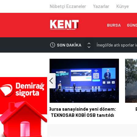
Nöbetçi Eczaneler
Yazarlar
Künye
BURSA
GÜN
SON DAKİKA
İnegöl’de atlı sporlar
Karacabey’de metruk y
Çocuklara sinema ve 
Erguvan Bayramı gele
3 ülke arasında orta
isinde yeni dönem:
Bursa’da orman yangını!
OBİ OSB tanıtıldı