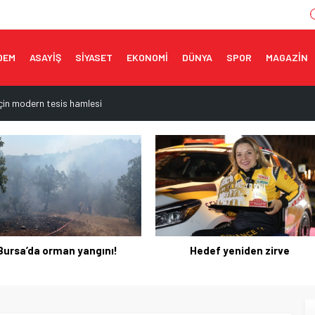
DEM
ASAYİŞ
SİYASET
EKONOMİ
DÜNYA
SPOR
MAGAZİN
 için modern tesis hamlesi
apılara geçit yok
müzikal şölen
ceğe taşınıyor
k savunma anlaşması imzalandı
Hedef yeniden zirve
Barajlarda yüzleri güldüren t