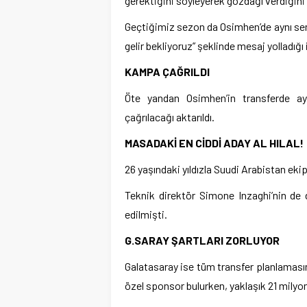
gerektiğini söyleyerek gözdağı verdiğini 
Geçtiğimiz sezon da Osimhen’de aynı sena
gelir bekliyoruz” şeklinde mesaj yolladığı i
KAMPA ÇAĞRILDI
Öte yandan Osimhen’in transferde 
çağrılacağı aktarıldı.
MASADAKİ EN CİDDİ ADAY AL HILAL!
26 yaşındaki yıldızla Suudi Arabistan ekiple
Teknik direktör Simone Inzaghi’nin de d
edilmişti.
G.SARAY ŞARTLARI ZORLUYOR
Galatasaray ise tüm transfer planlamasını 
özel sponsor bulurken, yaklaşık 21 milyon