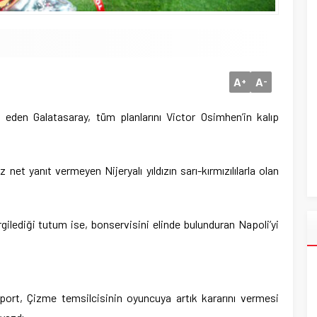
A
A
+
-
eden Galatasaray, tüm planlarını Victor Osimhen’in kalıp
 net yanıt vermeyen Nijeryalı yıldızın sarı-kırmızılılarla olan
gilediği tutum ise, bonservisini elinde bulunduran Napoli’yi
port, Çizme temsilcisinin oyuncuya artık kararını vermesi