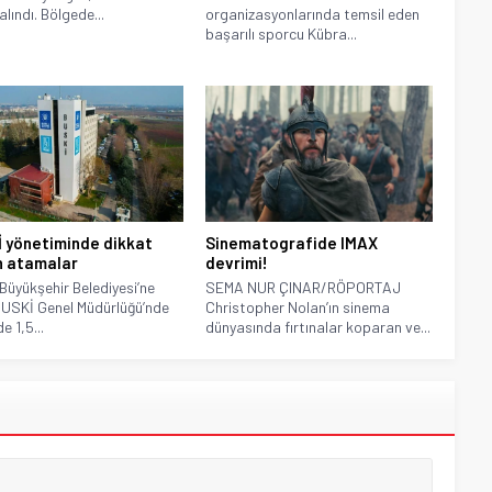
alındı. Bölgede...
organizasyonlarında temsil eden
başarılı sporcu Kübra...
 yönetiminde dikkat
Sinematografide IMAX
 atamalar
devrimi!
Büyükşehir Belediyesi’ne
SEMA NUR ÇINAR/RÖPORTAJ
BUSKİ Genel Müdürlüğü’nde
Christopher Nolan’ın sinema
de 1,5...
dünyasında fırtınalar koparan ve...