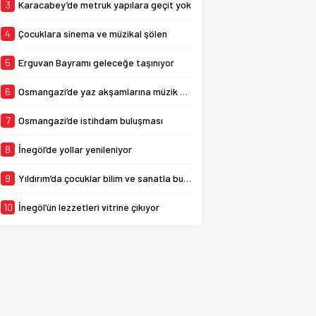
3
Karacabey’de metruk yapılara geçit yok
4
Çocuklara sinema ve müzikal şölen
5
Erguvan Bayramı geleceğe taşınıyor
6
Osmangazi’de yaz akşamlarına müzik ve eğlence damgası
7
Osmangazi’de istihdam buluşması
8
İnegöl’de yollar yenileniyor
9
Yıldırım’da çocuklar bilim ve sanatla buluşuyor
10
İnegöl’ün lezzetleri vitrine çıkıyor